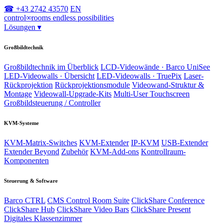
☎ +43 2742 43570
EN
control
∞
rooms
endless possibilities
Lösungen
▾
Großbildtechnik
Großbildtechnik im Überblick
LCD-Videowände · Barco UniSee
LED-Videowalls · Übersicht
LED-Videowalls · TruePix
Laser-
Rückprojektion
Rückprojektionsmodule
Videowand-Struktur &
Montage
Videowall-Upgrade-Kits
Multi-User Touchscreen
Großbildsteuerung / Controller
KVM-Systeme
KVM-Matrix-Switches
KVM-Extender
IP-KVM
USB-Extender
Extender Beyond
Zubehör
KVM-Add-ons
Kontrollraum-
Komponenten
Steuerung & Software
Barco CTRL
CMS Control Room Suite
ClickShare Conference
ClickShare Hub
ClickShare Video Bars
ClickShare Present
Digitales Klassenzimmer