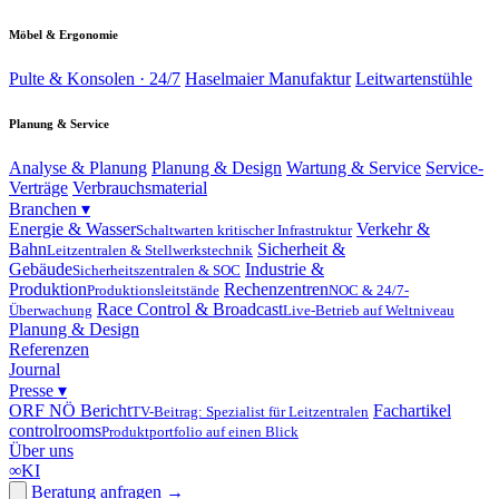
Möbel & Ergonomie
Pulte & Konsolen · 24/7
Haselmaier Manufaktur
Leitwartenstühle
Planung & Service
Analyse & Planung
Planung & Design
Wartung & Service
Service-
Verträge
Verbrauchsmaterial
Branchen
▾
Energie & Wasser
Verkehr &
Schaltwarten kritischer Infrastruktur
Bahn
Sicherheit &
Leitzentralen & Stellwerkstechnik
Gebäude
Industrie &
Sicherheitszentralen & SOC
Produktion
Rechenzentren
Produktionsleitstände
NOC & 24/7-
Race Control & Broadcast
Überwachung
Live-Betrieb auf Weltniveau
Planung & Design
Referenzen
Journal
Presse
▾
ORF NÖ Bericht
Fachartikel
TV-Beitrag: Spezialist für Leitzentralen
controlrooms
Produktportfolio auf einen Blick
Über uns
∞
KI
Beratung anfragen
→