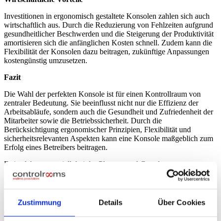
Investitionen in ergonomisch gestaltete Konsolen zahlen sich auch
wirtschaftlich aus. Durch die Reduzierung von Fehlzeiten aufgrund
gesundheitlicher Beschwerden und die Steigerung der Produktivität
amortisieren sich die anfänglichen Kosten schnell. Zudem kann die
Flexibilität der Konsolen dazu beitragen, zukünftige Anpassungen
kostengünstig umzusetzen.
Fazit
Die Wahl der perfekten Konsole ist für einen Kontrollraum von
zentraler Bedeutung. Sie beeinflusst nicht nur die Effizienz der
Arbeitsabläufe, sondern auch die Gesundheit und Zufriedenheit der
Mitarbeiter sowie die Betriebssicherheit. Durch die
Berücksichtigung ergonomischer Prinzipien, Flexibilität und
sicherheitsrelevanten Aspekten kann eine Konsole maßgeblich zum
Erfolg eines Betreibers beitragen.
Es ist daher essenziell, bei der Planung und Gestaltung von
Kontrollräumen auf hochwertige, durchdachte Konsolenlösungen zu
setzen, die den spezifischen Anforderungen gerecht werden und
eine optimale Arbeitsumgebung schaffen.
Zustimmung
Details
Über Cookies