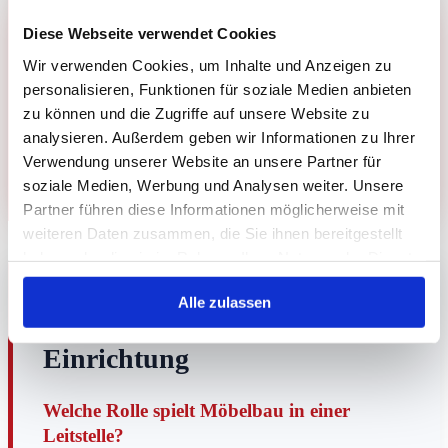
WEITERFÜHRENDE THEMEN
Diese Webseite verwendet Cookies
Leitstellen-KI für Kontrollräume und 24/7-Betrieb
Wir verwenden Cookies, um Inhalte und Anzeigen zu
Barco UniSee Videowall für Leitstellen und
personalisieren, Funktionen für soziale Medien anbieten
Kontrollräume
zu können und die Zugriffe auf unsere Website zu
Barco CTRL und KVM over IT für moderne Leitstellen
analysieren. Außerdem geben wir Informationen zu Ihrer
Wachstumsfalle KVM-System: Leitstellen flexibel
Verwendung unserer Website an unsere Partner für
soziale Medien, Werbung und Analysen weiter. Unsere
erweitern
Partner führen diese Informationen möglicherweise mit
weiteren Daten zusammen, die Sie ihnen bereitgestellt
haben oder die sie im Rahmen Ihrer Nutzung der Dienste
gesammelt haben.
FAQ
Alle zulassen
Häufige Fragen zu Leitstellen-
Einrichtung
Welche Rolle spielt Möbelbau in einer
Leitstelle?