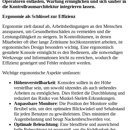
Operatoren entlasten, Wartung ermöglichen und sich sauber in
die Kontrollraumarchitektur integrieren lassen.
Ergonomie als Schlüssel zur Effizienz
Ergonomie zielt darauf ab, Arbeitsbedingungen an den Menschen
anzupassen, um Gesundheitsschäden zu vermeiden und die
Leistungsfähigkeit zu steigern. In Kontrollräumen, in denen
Mitarbeiter oft über lange Zeiträume hochkonzentriert arbeiten, ist
ergonomisches Design besonders wichtig. Eine ergonomisch
gestaltete Konsole ermöglicht es den Bedienern, alle notwendigen
Werkzeuge und Informationen leicht zu erreichen, wodurch die
Effizienz gesteigert und Fehler reduziert werden.
Wichtige ergonomische Aspekte umfassen:
Höhenverstellbarkeit
: Konsolen sollten in der Höhe
verstellbar sein, um sowohl sitzendes als auch stehendes
Arbeiten zu ermöglichen. Dies fördert die Durchblutung und
reduziert das Risiko von Muskel-Skelett-Erkrankungen.
Anpassbare Monitore
: Die Position der Monitore sollte
flexibel sein, um den optimalen Blickwinkel und Sehabstand
für jeden Benutzer zu gewährleisten. Dies minimiert die
Augenbelastung und beugt Nackenbeschwerden vor.
Optimale Beleuchtung
: Eine blendfreie und ausreichend
helle Beleuchtung ist essenziell, um die Sichtbarkeit der