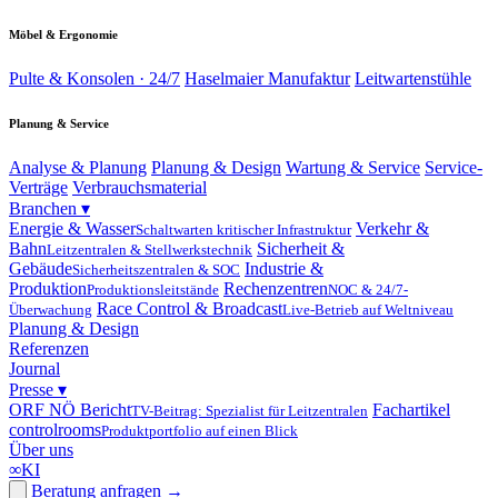
Möbel & Ergonomie
Pulte & Konsolen · 24/7
Haselmaier Manufaktur
Leitwartenstühle
Planung & Service
Analyse & Planung
Planung & Design
Wartung & Service
Service-
Verträge
Verbrauchsmaterial
Branchen
▾
Energie & Wasser
Verkehr &
Schaltwarten kritischer Infrastruktur
Bahn
Sicherheit &
Leitzentralen & Stellwerkstechnik
Gebäude
Industrie &
Sicherheitszentralen & SOC
Produktion
Rechenzentren
Produktionsleitstände
NOC & 24/7-
Race Control & Broadcast
Überwachung
Live-Betrieb auf Weltniveau
Planung & Design
Referenzen
Journal
Presse
▾
ORF NÖ Bericht
Fachartikel
TV-Beitrag: Spezialist für Leitzentralen
controlrooms
Produktportfolio auf einen Blick
Über uns
∞
KI
Beratung anfragen
→