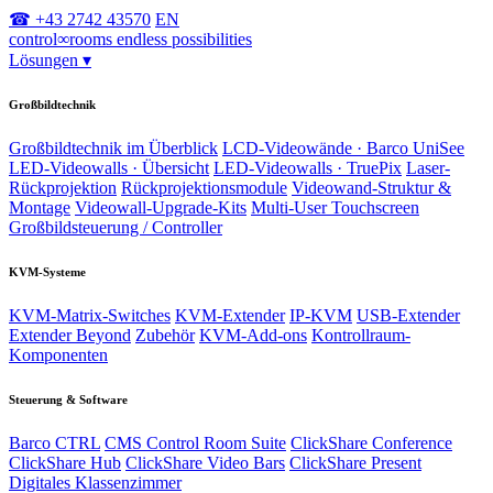
☎ +43 2742 43570
EN
control
∞
rooms
endless possibilities
Lösungen
▾
Großbildtechnik
Großbildtechnik im Überblick
LCD-Videowände · Barco UniSee
LED-Videowalls · Übersicht
LED-Videowalls · TruePix
Laser-
Rückprojektion
Rückprojektionsmodule
Videowand-Struktur &
Montage
Videowall-Upgrade-Kits
Multi-User Touchscreen
Großbildsteuerung / Controller
KVM-Systeme
KVM-Matrix-Switches
KVM-Extender
IP-KVM
USB-Extender
Extender Beyond
Zubehör
KVM-Add-ons
Kontrollraum-
Komponenten
Steuerung & Software
Barco CTRL
CMS Control Room Suite
ClickShare Conference
ClickShare Hub
ClickShare Video Bars
ClickShare Present
Digitales Klassenzimmer