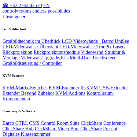
☎ +43 2742 43570
EN
control
∞
rooms
endless possibilities
Lösungen
▾
Großbildtechnik
Großbildtechnik im Überblick
LCD-Videowände · Barco UniSee
LED-Videowalls · Übersicht
LED-Videowalls · TruePix
Laser-
Rückprojektion
Rückprojektionsmodule
Videowand-Struktur &
Montage
Videowall-Upgrade-Kits
Multi-User Touchscreen
Großbildsteuerung / Controller
KVM-Systeme
KVM-Matrix-Switches
KVM-Extender
IP-KVM
USB-Extender
Extender Beyond
Zubehör
KVM-Add-ons
Kontrollraum-
Komponenten
Steuerung & Software
Barco CTRL
CMS Control Room Suite
ClickShare Conference
ClickShare Hub
ClickShare Video Bars
ClickShare Present
Digitales Klassenzimmer