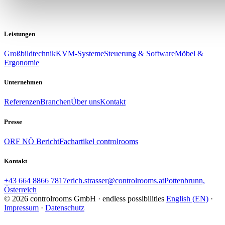
Leistungen
Großbildtechnik
KVM-Systeme
Steuerung & Software
Möbel &
Ergonomie
Unternehmen
Referenzen
Branchen
Über uns
Kontakt
Presse
ORF NÖ Bericht
Fachartikel controlrooms
Kontakt
+43 664 8866 7817
erich.strasser@controlrooms.at
Pottenbrunn,
Österreich
© 2026 controlrooms GmbH · endless possibilities
English (EN)
·
Impressum
·
Datenschutz