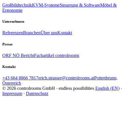
Großbildtechnik
KVM-Systeme
Steuerung & Software
Möbel &
Ergonomie
Unternehmen
Referenzen
Branchen
Über uns
Kontakt
Presse
ORF NÖ Bericht
Fachartikel controlrooms
Kontakt
+43 664 8866 7817
erich.strasser@controlrooms.at
Pottenbrunn,
Österreich
© 2026 controlrooms GmbH · endless possibilities
English (EN)
·
Impressum
·
Datenschutz