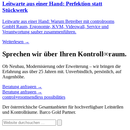
Leitwarte aus einer Hand: Perfektion statt
Stückwerk
Leitwarte aus einer Hand: Warum Betreiber mit controlrooms
GmbH Raum, Ergonomie, KVM, Videowall, Service und
Verantwortung sauber zusammenführen.
Weiterlesen →
Sprechen wir über Ihren Kontroll
∞
raum.
Ob Neubau, Modernisierung oder Erweiterung – wir bringen die
Erfahrung aus über 25 Jahren mit. Unverbindlich, persönlich, auf
Augenhöhe.
Beratung anfragen
→
Beratung anfragen
→
control
∞
rooms
endless possibilities
Der österreichische Gesamtanbieter für hochverfügbare Leitstellen
und Kontrollräume. Barco Gold Partner.
Website
durchsuchen