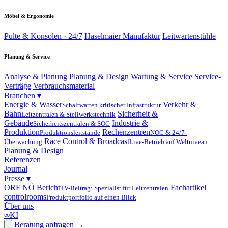
Möbel & Ergonomie
Pulte & Konsolen · 24/7
Haselmaier Manufaktur
Leitwartenstühle
Planung & Service
Analyse & Planung
Planung & Design
Wartung & Service
Service-
Verträge
Verbrauchsmaterial
Branchen
▾
Energie & Wasser
Verkehr &
Schaltwarten kritischer Infrastruktur
Bahn
Sicherheit &
Leitzentralen & Stellwerkstechnik
Gebäude
Industrie &
Sicherheitszentralen & SOC
Produktion
Rechenzentren
Produktionsleitstände
NOC & 24/7-
Race Control & Broadcast
Überwachung
Live-Betrieb auf Weltniveau
Planung & Design
Referenzen
Journal
Presse
▾
ORF NÖ Bericht
Fachartikel
TV-Beitrag: Spezialist für Leitzentralen
controlrooms
Produktportfolio auf einen Blick
Über uns
∞
KI
Beratung anfragen
→