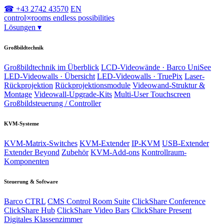
☎ +43 2742 43570
EN
control
∞
rooms
endless possibilities
Lösungen
▾
Großbildtechnik
Großbildtechnik im Überblick
LCD-Videowände · Barco UniSee
LED-Videowalls · Übersicht
LED-Videowalls · TruePix
Laser-
Rückprojektion
Rückprojektionsmodule
Videowand-Struktur &
Montage
Videowall-Upgrade-Kits
Multi-User Touchscreen
Großbildsteuerung / Controller
KVM-Systeme
KVM-Matrix-Switches
KVM-Extender
IP-KVM
USB-Extender
Extender Beyond
Zubehör
KVM-Add-ons
Kontrollraum-
Komponenten
Steuerung & Software
Barco CTRL
CMS Control Room Suite
ClickShare Conference
ClickShare Hub
ClickShare Video Bars
ClickShare Present
Digitales Klassenzimmer