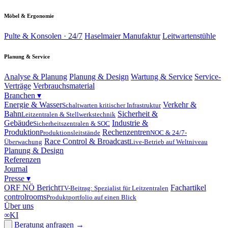
Möbel & Ergonomie
Pulte & Konsolen · 24/7
Haselmaier Manufaktur
Leitwartenstühle
Planung & Service
Analyse & Planung
Planung & Design
Wartung & Service
Service-
Verträge
Verbrauchsmaterial
Branchen
▾
Energie & Wasser
Verkehr &
Schaltwarten kritischer Infrastruktur
Bahn
Sicherheit &
Leitzentralen & Stellwerkstechnik
Gebäude
Industrie &
Sicherheitszentralen & SOC
Produktion
Rechenzentren
Produktionsleitstände
NOC & 24/7-
Race Control & Broadcast
Überwachung
Live-Betrieb auf Weltniveau
Planung & Design
Referenzen
Journal
Presse
▾
ORF NÖ Bericht
Fachartikel
TV-Beitrag: Spezialist für Leitzentralen
controlrooms
Produktportfolio auf einen Blick
Über uns
∞
KI
Beratung anfragen
→