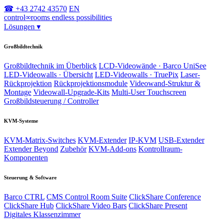
☎ +43 2742 43570
EN
control
∞
rooms
endless possibilities
Lösungen
▾
Großbildtechnik
Großbildtechnik im Überblick
LCD-Videowände · Barco UniSee
LED-Videowalls · Übersicht
LED-Videowalls · TruePix
Laser-
Rückprojektion
Rückprojektionsmodule
Videowand-Struktur &
Montage
Videowall-Upgrade-Kits
Multi-User Touchscreen
Großbildsteuerung / Controller
KVM-Systeme
KVM-Matrix-Switches
KVM-Extender
IP-KVM
USB-Extender
Extender Beyond
Zubehör
KVM-Add-ons
Kontrollraum-
Komponenten
Steuerung & Software
Barco CTRL
CMS Control Room Suite
ClickShare Conference
ClickShare Hub
ClickShare Video Bars
ClickShare Present
Digitales Klassenzimmer