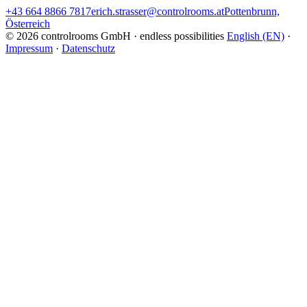
+43 664 8866 7817
erich.strasser@controlrooms.at
Pottenbrunn,
Österreich
© 2026 controlrooms GmbH · endless possibilities
English (EN)
·
Impressum
·
Datenschutz