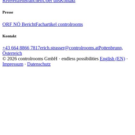
Referenzen
Branchen
Über uns
Kontakt
Presse
ORF NÖ Bericht
Fachartikel controlrooms
Kontakt
+43 664 8866 7817
erich.strasser@controlrooms.at
Pottenbrunn,
Österreich
© 2026 controlrooms GmbH · endless possibilities
English (EN)
·
Impressum
·
Datenschutz