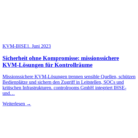
KVM-IHSE
1. Juni 2023
Sicherheit ohne Kompromisse: missionssichere
KVM-Lösungen für Kontrollräume
Missionssichere KVM-Lösungen trennen sensible Quellen, schützen
Bedienplätze und sichern den Zugriff in Leitstellen, SOCs und
kritischen Infrastrukturen. controlrooms GmbH integriert IHSE-
und…
Weiterlesen →