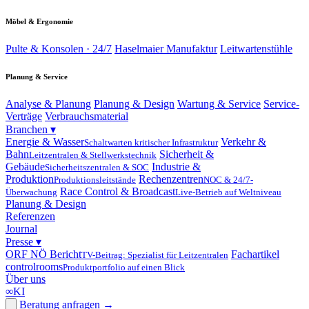
Möbel & Ergonomie
Pulte & Konsolen · 24/7
Haselmaier Manufaktur
Leitwartenstühle
Planung & Service
Analyse & Planung
Planung & Design
Wartung & Service
Service-
Verträge
Verbrauchsmaterial
Branchen
▾
Energie & Wasser
Verkehr &
Schaltwarten kritischer Infrastruktur
Bahn
Sicherheit &
Leitzentralen & Stellwerkstechnik
Gebäude
Industrie &
Sicherheitszentralen & SOC
Produktion
Rechenzentren
Produktionsleitstände
NOC & 24/7-
Race Control & Broadcast
Überwachung
Live-Betrieb auf Weltniveau
Planung & Design
Referenzen
Journal
Presse
▾
ORF NÖ Bericht
Fachartikel
TV-Beitrag: Spezialist für Leitzentralen
controlrooms
Produktportfolio auf einen Blick
Über uns
∞
KI
Beratung anfragen
→