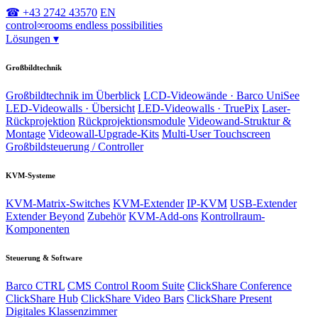
☎ +43 2742 43570
EN
control
∞
rooms
endless possibilities
Lösungen
▾
Großbildtechnik
Großbildtechnik im Überblick
LCD-Videowände · Barco UniSee
LED-Videowalls · Übersicht
LED-Videowalls · TruePix
Laser-
Rückprojektion
Rückprojektionsmodule
Videowand-Struktur &
Montage
Videowall-Upgrade-Kits
Multi-User Touchscreen
Großbildsteuerung / Controller
KVM-Systeme
KVM-Matrix-Switches
KVM-Extender
IP-KVM
USB-Extender
Extender Beyond
Zubehör
KVM-Add-ons
Kontrollraum-
Komponenten
Steuerung & Software
Barco CTRL
CMS Control Room Suite
ClickShare Conference
ClickShare Hub
ClickShare Video Bars
ClickShare Present
Digitales Klassenzimmer