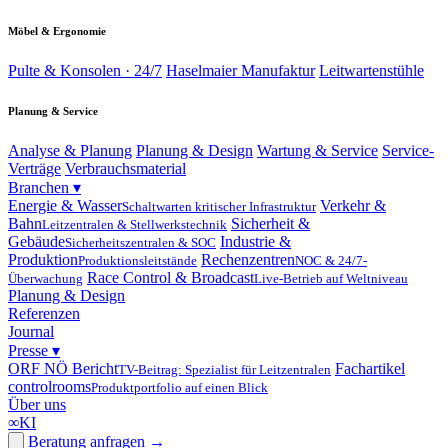
Möbel & Ergonomie
Pulte & Konsolen · 24/7
Haselmaier Manufaktur
Leitwartenstühle
Planung & Service
Analyse & Planung
Planung & Design
Wartung & Service
Service-
Verträge
Verbrauchsmaterial
Branchen
▾
Energie & Wasser
Verkehr &
Schaltwarten kritischer Infrastruktur
Bahn
Sicherheit &
Leitzentralen & Stellwerkstechnik
Gebäude
Industrie &
Sicherheitszentralen & SOC
Produktion
Rechenzentren
Produktionsleitstände
NOC & 24/7-
Race Control & Broadcast
Überwachung
Live-Betrieb auf Weltniveau
Planung & Design
Referenzen
Journal
Presse
▾
ORF NÖ Bericht
Fachartikel
TV-Beitrag: Spezialist für Leitzentralen
controlrooms
Produktportfolio auf einen Blick
Über uns
∞
KI
Beratung anfragen
→