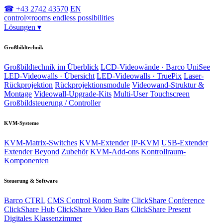
☎ +43 2742 43570
EN
control
∞
rooms
endless possibilities
Lösungen
▾
Großbildtechnik
Großbildtechnik im Überblick
LCD-Videowände · Barco UniSee
LED-Videowalls · Übersicht
LED-Videowalls · TruePix
Laser-
Rückprojektion
Rückprojektionsmodule
Videowand-Struktur &
Montage
Videowall-Upgrade-Kits
Multi-User Touchscreen
Großbildsteuerung / Controller
KVM-Systeme
KVM-Matrix-Switches
KVM-Extender
IP-KVM
USB-Extender
Extender Beyond
Zubehör
KVM-Add-ons
Kontrollraum-
Komponenten
Steuerung & Software
Barco CTRL
CMS Control Room Suite
ClickShare Conference
ClickShare Hub
ClickShare Video Bars
ClickShare Present
Digitales Klassenzimmer