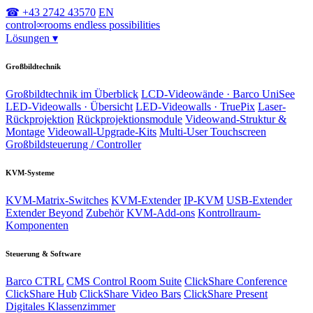
☎ +43 2742 43570
EN
control
∞
rooms
endless possibilities
Lösungen
▾
Großbildtechnik
Großbildtechnik im Überblick
LCD-Videowände · Barco UniSee
LED-Videowalls · Übersicht
LED-Videowalls · TruePix
Laser-
Rückprojektion
Rückprojektionsmodule
Videowand-Struktur &
Montage
Videowall-Upgrade-Kits
Multi-User Touchscreen
Großbildsteuerung / Controller
KVM-Systeme
KVM-Matrix-Switches
KVM-Extender
IP-KVM
USB-Extender
Extender Beyond
Zubehör
KVM-Add-ons
Kontrollraum-
Komponenten
Steuerung & Software
Barco CTRL
CMS Control Room Suite
ClickShare Conference
ClickShare Hub
ClickShare Video Bars
ClickShare Present
Digitales Klassenzimmer