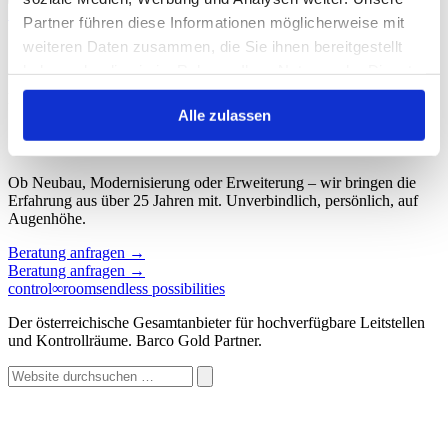
Start
/
Schlagwort: Videowall NOC
Partner führen diese Informationen möglicherweise mit
weiteren Daten zusammen, die Sie ihnen bereitgestellt
Schlagwort: Videowall NOC
haben oder die sie im Rahmen Ihrer Nutzung der Dienste
gesammelt haben.
Keine Beiträge gefunden.
Alle zulassen
Sprechen wir über Ihren Kontroll
∞
raum.
Ob Neubau, Modernisierung oder Erweiterung – wir bringen die
Erfahrung aus über 25 Jahren mit. Unverbindlich, persönlich, auf
Augenhöhe.
Beratung anfragen
→
Beratung anfragen
→
control
∞
rooms
endless possibilities
Der österreichische Gesamtanbieter für hochverfügbare Leitstellen
und Kontrollräume. Barco Gold Partner.
Website
durchsuchen