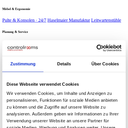
Möbel & Ergonomie
Pulte & Konsolen · 24/7
Haselmaier Manufaktur
Leitwartenstühle
Planung & Service
Analyse & Planung
Planung & Design
Wartung & Service
Service-
Verträge
Verbrauchsmaterial
Branchen
▾
Energie & Wasser
Verkehr &
Schaltwarten kritischer Infrastruktur
Bahn
Sicherheit &
Zustimmung
Details
Über Cookies
Leitzentralen & Stellwerkstechnik
Gebäude
Industrie &
Sicherheitszentralen & SOC
Produktion
Rechenzentren
Produktionsleitstände
NOC & 24/7-
Race Control & Broadcast
Überwachung
Live-Betrieb auf Weltniveau
Diese Webseite verwendet Cookies
Planung & Design
Referenzen
Wir verwenden Cookies, um Inhalte und Anzeigen zu
Journal
personalisieren, Funktionen für soziale Medien anbieten
Presse
▾
ORF NÖ Bericht
Fachartikel
TV-Beitrag: Spezialist für Leitzentralen
zu können und die Zugriffe auf unsere Website zu
controlrooms
Produktportfolio auf einen Blick
analysieren. Außerdem geben wir Informationen zu Ihrer
Über uns
Verwendung unserer Website an unsere Partner für
∞
KI
Beratung anfragen
→
soziale Medien, Werbung und Analysen weiter. Unsere