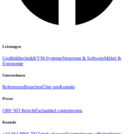
Leistungen
Großbildtechnik
KVM-Systeme
Steuerung & Software
Möbel &
Ergonomie
Unternehmen
Referenzen
Branchen
Über uns
Kontakt
Presse
ORF NÖ Bericht
Fachartikel controlrooms
Kontakt
+43 664 8866 7817
erich.strasser@controlrooms.at
Pottenbrunn,