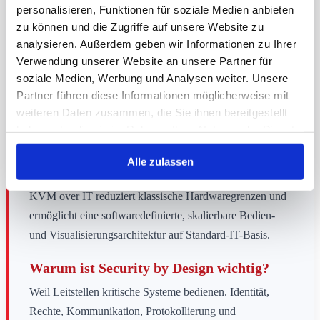
Es bedeutet, eine Leitstelle nicht als Summe einzelner
personalisieren, Funktionen für soziale Medien anbieten
Produkte zu planen, sondern als integrierte Architektur aus
zu können und die Zugriffe auf unsere Website zu
analysieren. Außerdem geben wir Informationen zu Ihrer
Raum, Mensch, Technik, Sicherheit und Service.
Verwendung unserer Website an unsere Partner für
Welche Rolle spielt Barco CTRL?
soziale Medien, Werbung und Analysen weiter. Unsere
Partner führen diese Informationen möglicherweise mit
Barco CTRL verbindet Videowand und Operator-
weiteren Daten zusammen, die Sie ihnen bereitgestellt
Arbeitsplatz in einer skalierbaren Softwareplattform für
haben oder die sie im Rahmen Ihrer Nutzung der Dienste
Kontrollraumdaten und Quellenbedienung.
gesammelt haben.
Alle zulassen
Warum ist KVM over IT relevant?
KVM over IT reduziert klassische Hardwaregrenzen und
ermöglicht eine softwaredefinierte, skalierbare Bedien-
und Visualisierungsarchitektur auf Standard-IT-Basis.
Warum ist Security by Design wichtig?
Weil Leitstellen kritische Systeme bedienen. Identität,
Rechte, Kommunikation, Protokollierung und