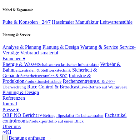
Möbel & Ergonomie
Pulte & Konsolen · 24/7
Haselmaier Manufaktur
Leitwartenstühle
Planung & Service
Analyse & Planung
Planung & Design
Wartung & Service
Service-
Verträge
Verbrauchsmaterial
Branchen
▾
Energie & Wasser
Verkehr &
Schaltwarten kritischer Infrastruktur
Bahn
Sicherheit &
Leitzentralen & Stellwerkstechnik
Gebäude
Industrie &
Sicherheitszentralen & SOC
Produktion
Rechenzentren
Produktionsleitstände
NOC & 24/7-
Race Control & Broadcast
Überwachung
Live-Betrieb auf Weltniveau
Planung & Design
Referenzen
Journal
Presse
▾
ORF NÖ Bericht
Fachartikel
TV-Beitrag: Spezialist für Leitzentralen
controlrooms
Produktportfolio auf einen Blick
Über uns
∞
KI
Beratung anfragen
→