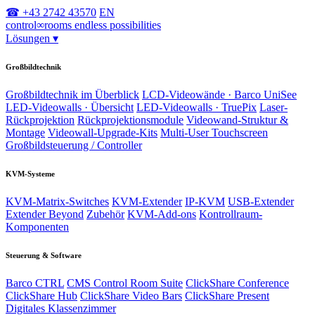
☎ +43 2742 43570
EN
control
∞
rooms
endless possibilities
Lösungen
▾
Großbildtechnik
Großbildtechnik im Überblick
LCD-Videowände · Barco UniSee
LED-Videowalls · Übersicht
LED-Videowalls · TruePix
Laser-
Rückprojektion
Rückprojektionsmodule
Videowand-Struktur &
Montage
Videowall-Upgrade-Kits
Multi-User Touchscreen
Großbildsteuerung / Controller
KVM-Systeme
KVM-Matrix-Switches
KVM-Extender
IP-KVM
USB-Extender
Extender Beyond
Zubehör
KVM-Add-ons
Kontrollraum-
Komponenten
Steuerung & Software
Barco CTRL
CMS Control Room Suite
ClickShare Conference
ClickShare Hub
ClickShare Video Bars
ClickShare Present
Digitales Klassenzimmer