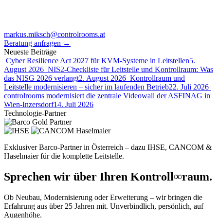
markus.miksch@controlrooms.at
Beratung anfragen
→
Neueste Beiträge
Cyber Resilience Act 2027 für KVM-Systeme in Leitstellen
5.
August 2026
NIS2-Checkliste für Leitstelle und Kontrollraum: Was
das NISG 2026 verlangt
2. August 2026
Kontrollraum und
Leitstelle modernisieren – sicher im laufenden Betrieb
22. Juli 2026
controlrooms modernisiert die zentrale Videowall der ASFINAG in
Wien-Inzersdorf
14. Juli 2026
Technologie-Partner
Haselmaier
Exklusiver Barco-Partner in Österreich – dazu IHSE, CANCOM &
Haselmaier für die komplette Leitstelle.
Sprechen wir über Ihren Kontroll
∞
raum.
Ob Neubau, Modernisierung oder Erweiterung – wir bringen die
Erfahrung aus über 25 Jahren mit. Unverbindlich, persönlich, auf
Augenhöhe.