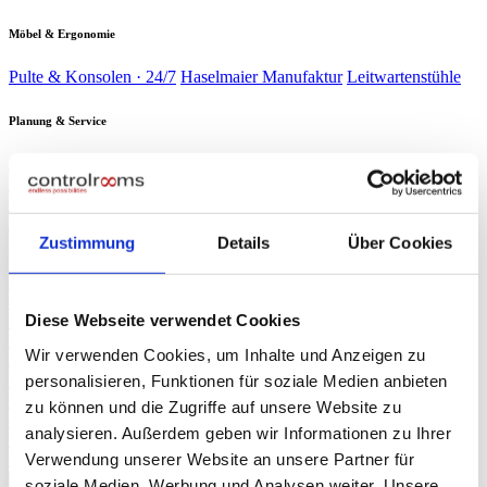
Möbel & Ergonomie
Pulte & Konsolen · 24/7
Haselmaier Manufaktur
Leitwartenstühle
Planung & Service
Analyse & Planung
Planung & Design
Wartung & Service
Service-
Verträge
Verbrauchsmaterial
Branchen
▾
Energie & Wasser
Verkehr &
Schaltwarten kritischer Infrastruktur
Bahn
Sicherheit &
Zustimmung
Details
Über Cookies
Leitzentralen & Stellwerkstechnik
Gebäude
Industrie &
Sicherheitszentralen & SOC
Produktion
Rechenzentren
Produktionsleitstände
NOC & 24/7-
Race Control & Broadcast
Überwachung
Live-Betrieb auf Weltniveau
Diese Webseite verwendet Cookies
Planung & Design
Referenzen
Wir verwenden Cookies, um Inhalte und Anzeigen zu
Journal
personalisieren, Funktionen für soziale Medien anbieten
Presse
▾
ORF NÖ Bericht
Fachartikel
TV-Beitrag: Spezialist für Leitzentralen
zu können und die Zugriffe auf unsere Website zu
controlrooms
Produktportfolio auf einen Blick
analysieren. Außerdem geben wir Informationen zu Ihrer
Über uns
Verwendung unserer Website an unsere Partner für
∞
KI
Beratung anfragen
→
soziale Medien, Werbung und Analysen weiter. Unsere