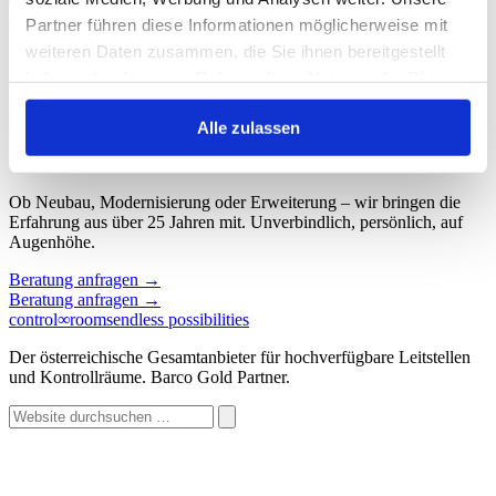
Start
/
Schlagwort: ot
Partner führen diese Informationen möglicherweise mit
weiteren Daten zusammen, die Sie ihnen bereitgestellt
Schlagwort: ot
haben oder die sie im Rahmen Ihrer Nutzung der Dienste
gesammelt haben.
Keine Beiträge gefunden.
Alle zulassen
Sprechen wir über Ihren Kontroll
∞
raum.
Ob Neubau, Modernisierung oder Erweiterung – wir bringen die
Erfahrung aus über 25 Jahren mit. Unverbindlich, persönlich, auf
Augenhöhe.
Beratung anfragen
→
Beratung anfragen
→
control
∞
rooms
endless possibilities
Der österreichische Gesamtanbieter für hochverfügbare Leitstellen
und Kontrollräume. Barco Gold Partner.
Website
durchsuchen