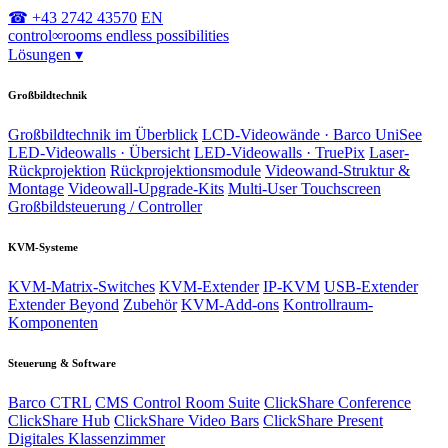
☎ +43 2742 43570
EN
control
∞
rooms
endless possibilities
Lösungen
▾
Großbildtechnik
Großbildtechnik im Überblick
LCD-Videowände · Barco UniSee
LED-Videowalls · Übersicht
LED-Videowalls · TruePix
Laser-
Rückprojektion
Rückprojektionsmodule
Videowand-Struktur &
Montage
Videowall-Upgrade-Kits
Multi-User Touchscreen
Großbildsteuerung / Controller
KVM-Systeme
KVM-Matrix-Switches
KVM-Extender
IP-KVM
USB-Extender
Extender Beyond
Zubehör
KVM-Add-ons
Kontrollraum-
Komponenten
Steuerung & Software
Barco CTRL
CMS Control Room Suite
ClickShare Conference
ClickShare Hub
ClickShare Video Bars
ClickShare Present
Digitales Klassenzimmer