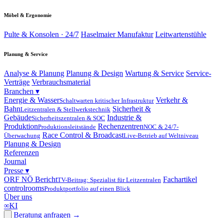
Möbel & Ergonomie
Pulte & Konsolen · 24/7
Haselmaier Manufaktur
Leitwartenstühle
Planung & Service
Analyse & Planung
Planung & Design
Wartung & Service
Service-
Verträge
Verbrauchsmaterial
Branchen
▾
Energie & Wasser
Verkehr &
Schaltwarten kritischer Infrastruktur
Bahn
Sicherheit &
Leitzentralen & Stellwerkstechnik
Gebäude
Industrie &
Sicherheitszentralen & SOC
Produktion
Rechenzentren
Produktionsleitstände
NOC & 24/7-
Race Control & Broadcast
Überwachung
Live-Betrieb auf Weltniveau
Planung & Design
Referenzen
Journal
Presse
▾
ORF NÖ Bericht
Fachartikel
TV-Beitrag: Spezialist für Leitzentralen
controlrooms
Produktportfolio auf einen Blick
Über uns
∞
KI
Beratung anfragen
→