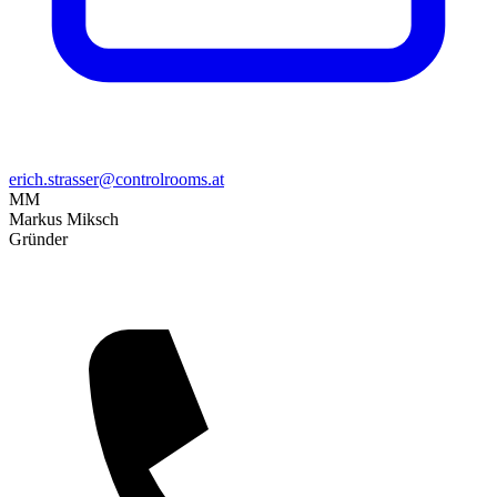
erich.strasser@controlrooms.at
MM
Markus Miksch
Gründer