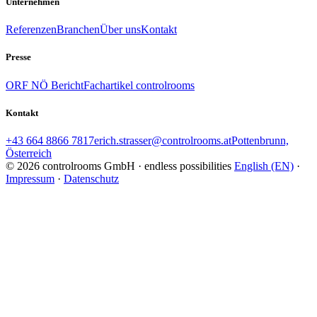
Unternehmen
Referenzen
Branchen
Über uns
Kontakt
Presse
ORF NÖ Bericht
Fachartikel controlrooms
Kontakt
+43 664 8866 7817
erich.strasser@controlrooms.at
Pottenbrunn,
Österreich
© 2026 controlrooms GmbH · endless possibilities
English (EN)
·
Impressum
·
Datenschutz