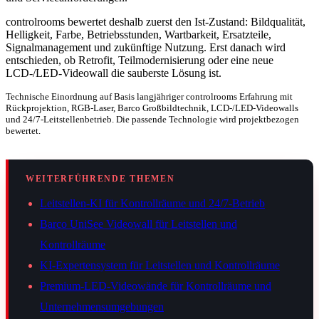
controlrooms bewertet deshalb zuerst den Ist-Zustand: Bildqualität,
Helligkeit, Farbe, Betriebsstunden, Wartbarkeit, Ersatzteile,
Signalmanagement und zukünftige Nutzung. Erst danach wird
entschieden, ob Retrofit, Teilmodernisierung oder eine neue
LCD-/LED-Videowall die sauberste Lösung ist.
Technische Einordnung auf Basis langjähriger controlrooms Erfahrung mit
Rückprojektion, RGB-Laser, Barco Großbildtechnik, LCD-/LED-Videowalls
und 24/7-Leitstellenbetrieb. Die passende Technologie wird projektbezogen
bewertet.
WEITERFÜHRENDE THEMEN
Leitstellen-KI für Kontrollräume und 24/7-Betrieb
Barco UniSee Videowall für Leitstellen und
Kontrollräume
KI-Expertensystem für Leitstellen und Kontrollräume
Premium-LED-Videowände für Kontrollräume und
Unternehmensumgebungen