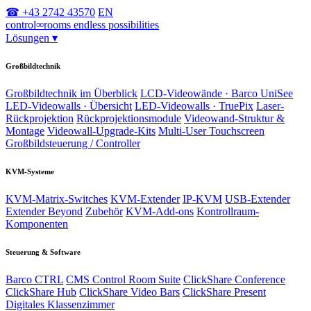
☎ +43 2742 43570
EN
control
∞
rooms
endless possibilities
Lösungen
▾
Großbildtechnik
Großbildtechnik im Überblick
LCD-Videowände · Barco UniSee
LED-Videowalls · Übersicht
LED-Videowalls · TruePix
Laser-
Rückprojektion
Rückprojektionsmodule
Videowand-Struktur &
Montage
Videowall-Upgrade-Kits
Multi-User Touchscreen
Großbildsteuerung / Controller
KVM-Systeme
KVM-Matrix-Switches
KVM-Extender
IP-KVM
USB-Extender
Extender Beyond
Zubehör
KVM-Add-ons
Kontrollraum-
Komponenten
Steuerung & Software
Barco CTRL
CMS Control Room Suite
ClickShare Conference
ClickShare Hub
ClickShare Video Bars
ClickShare Present
Digitales Klassenzimmer