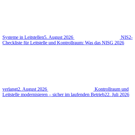
Systeme in Leitstellen
5. August 2026
NIS2-
Checkliste für Leitstelle und Kontrollraum: Was das NISG 2026
verlangt
2. August 2026
Kontrollraum und
Leitstelle modernisieren – sicher im laufenden Betrieb
22. Juli 2026