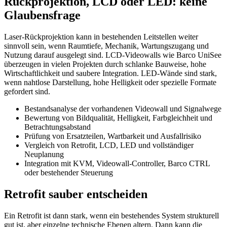
Rückprojektion, LCD oder LED: keine
Glaubensfrage
Laser-Rückprojektion kann in bestehenden Leitstellen weiter
sinnvoll sein, wenn Raumtiefe, Mechanik, Wartungszugang und
Nutzung darauf ausgelegt sind. LCD-Videowalls wie Barco UniSee
überzeugen in vielen Projekten durch schlanke Bauweise, hohe
Wirtschaftlichkeit und saubere Integration. LED-Wände sind stark,
wenn nahtlose Darstellung, hohe Helligkeit oder spezielle Formate
gefordert sind.
Bestandsanalyse der vorhandenen Videowall und Signalwege
Bewertung von Bildqualität, Helligkeit, Farbgleichheit und
Betrachtungsabstand
Prüfung von Ersatzteilen, Wartbarkeit und Ausfallrisiko
Vergleich von Retrofit, LCD, LED und vollständiger
Neuplanung
Integration mit KVM, Videowall-Controller, Barco CTRL
oder bestehender Steuerung
Retrofit sauber entscheiden
Ein Retrofit ist dann stark, wenn ein bestehendes System strukturell
gut ist, aber einzelne technische Ebenen altern. Dann kann die