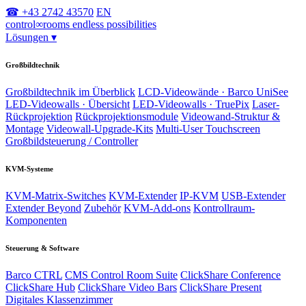
☎ +43 2742 43570
EN
control
∞
rooms
endless possibilities
Lösungen
▾
Großbildtechnik
Großbildtechnik im Überblick
LCD-Videowände · Barco UniSee
LED-Videowalls · Übersicht
LED-Videowalls · TruePix
Laser-
Rückprojektion
Rückprojektionsmodule
Videowand-Struktur &
Montage
Videowall-Upgrade-Kits
Multi-User Touchscreen
Großbildsteuerung / Controller
KVM-Systeme
KVM-Matrix-Switches
KVM-Extender
IP-KVM
USB-Extender
Extender Beyond
Zubehör
KVM-Add-ons
Kontrollraum-
Komponenten
Steuerung & Software
Barco CTRL
CMS Control Room Suite
ClickShare Conference
ClickShare Hub
ClickShare Video Bars
ClickShare Present
Digitales Klassenzimmer