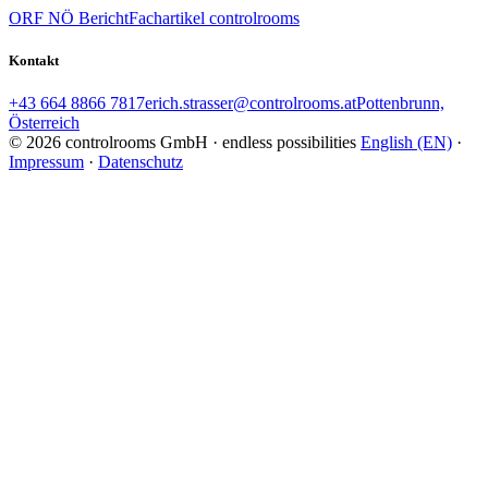
ORF NÖ Bericht
Fachartikel controlrooms
Kontakt
+43 664 8866 7817
erich.strasser@controlrooms.at
Pottenbrunn,
Österreich
© 2026 controlrooms GmbH · endless possibilities
English (EN)
·
Impressum
·
Datenschutz