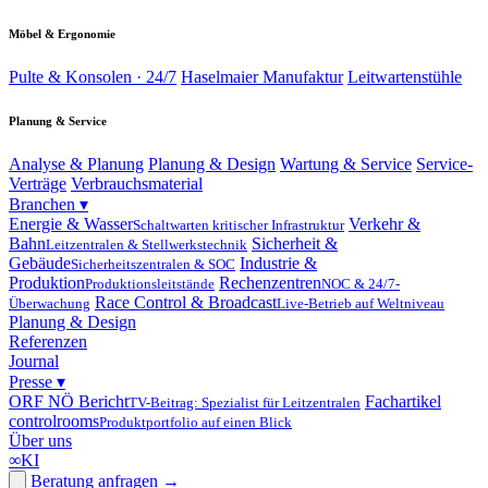
Möbel & Ergonomie
Pulte & Konsolen · 24/7
Haselmaier Manufaktur
Leitwartenstühle
Planung & Service
Analyse & Planung
Planung & Design
Wartung & Service
Service-
Verträge
Verbrauchsmaterial
Branchen
▾
Energie & Wasser
Verkehr &
Schaltwarten kritischer Infrastruktur
Bahn
Sicherheit &
Leitzentralen & Stellwerkstechnik
Gebäude
Industrie &
Sicherheitszentralen & SOC
Produktion
Rechenzentren
Produktionsleitstände
NOC & 24/7-
Race Control & Broadcast
Überwachung
Live-Betrieb auf Weltniveau
Planung & Design
Referenzen
Journal
Presse
▾
ORF NÖ Bericht
Fachartikel
TV-Beitrag: Spezialist für Leitzentralen
controlrooms
Produktportfolio auf einen Blick
Über uns
∞
KI
Beratung anfragen
→