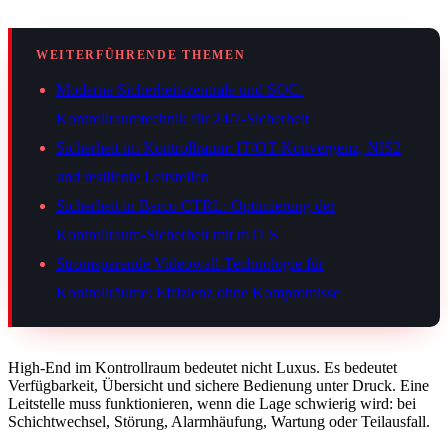
WEITERFÜHRENDE THEMEN
Moderne Sicherheitszentrale und SOC:
Kontrollraumtechnik für 24/7-Sicherheit
Sicherheit im Kontrollraum: IT/OT-Konvergenz, NIS2
und resiliente Leitstellen
Sicherheit in Barco CTRL: Optimierung der
Kontrollraum-Sicherheit mit mTLS
Stromsparende Videowall-Technologie für
Kontrollräume: Effizienz ohne Kompromisse
High-End im Kontrollraum bedeutet nicht Luxus. Es bedeutet
Verfügbarkeit, Übersicht und sichere Bedienung unter Druck. Eine
Leitstelle muss funktionieren, wenn die Lage schwierig wird: bei
Schichtwechsel, Störung, Alarmhäufung, Wartung oder Teilausfall.