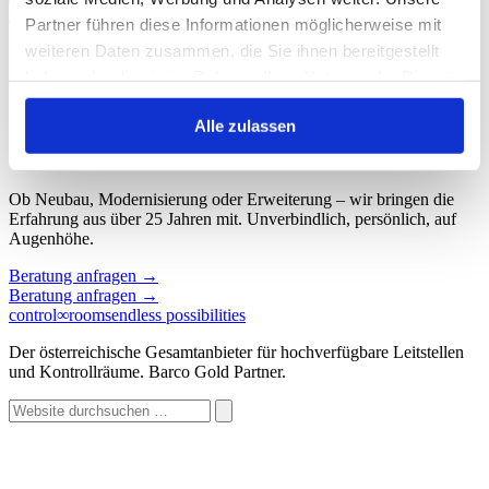
Start
/
Schlagwort: Rettungsleitstelle
Partner führen diese Informationen möglicherweise mit
weiteren Daten zusammen, die Sie ihnen bereitgestellt
Schlagwort: Rettungsleitstelle
haben oder die sie im Rahmen Ihrer Nutzung der Dienste
gesammelt haben.
Keine Beiträge gefunden.
Alle zulassen
Sprechen wir über Ihren Kontroll
∞
raum.
Ob Neubau, Modernisierung oder Erweiterung – wir bringen die
Erfahrung aus über 25 Jahren mit. Unverbindlich, persönlich, auf
Augenhöhe.
Beratung anfragen
→
Beratung anfragen
→
control
∞
rooms
endless possibilities
Der österreichische Gesamtanbieter für hochverfügbare Leitstellen
und Kontrollräume. Barco Gold Partner.
Website
durchsuchen