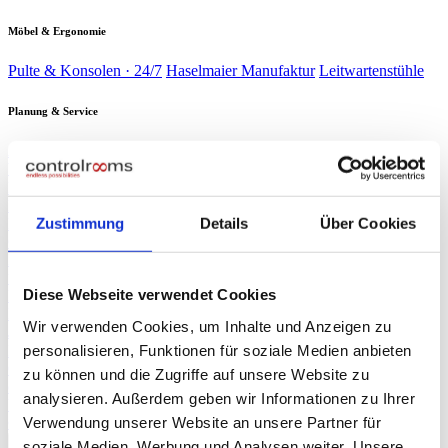
Möbel & Ergonomie
Pulte & Konsolen · 24/7
Haselmaier Manufaktur
Leitwartenstühle
Planung & Service
Analyse & Planung
Planung & Design
Wartung & Service
Service-
Verträge
Verbrauchsmaterial
Branchen
▾
Energie & Wasser
Verkehr &
Schaltwarten kritischer Infrastruktur
Bahn
Sicherheit &
Zustimmung
Details
Über Cookies
Leitzentralen & Stellwerkstechnik
Gebäude
Industrie &
Sicherheitszentralen & SOC
Produktion
Rechenzentren
Produktionsleitstände
NOC & 24/7-
Race Control & Broadcast
Überwachung
Live-Betrieb auf Weltniveau
Diese Webseite verwendet Cookies
Planung & Design
Referenzen
Wir verwenden Cookies, um Inhalte und Anzeigen zu
Journal
personalisieren, Funktionen für soziale Medien anbieten
Presse
▾
ORF NÖ Bericht
Fachartikel
TV-Beitrag: Spezialist für Leitzentralen
zu können und die Zugriffe auf unsere Website zu
controlrooms
Produktportfolio auf einen Blick
analysieren. Außerdem geben wir Informationen zu Ihrer
Über uns
Verwendung unserer Website an unsere Partner für
∞
KI
Beratung anfragen
→
soziale Medien, Werbung und Analysen weiter. Unsere