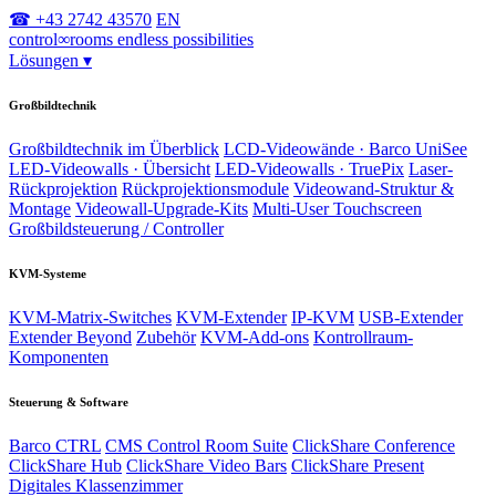
☎ +43 2742 43570
EN
control
∞
rooms
endless possibilities
Lösungen
▾
Großbildtechnik
Großbildtechnik im Überblick
LCD-Videowände · Barco UniSee
LED-Videowalls · Übersicht
LED-Videowalls · TruePix
Laser-
Rückprojektion
Rückprojektionsmodule
Videowand-Struktur &
Montage
Videowall-Upgrade-Kits
Multi-User Touchscreen
Großbildsteuerung / Controller
KVM-Systeme
KVM-Matrix-Switches
KVM-Extender
IP-KVM
USB-Extender
Extender Beyond
Zubehör
KVM-Add-ons
Kontrollraum-
Komponenten
Steuerung & Software
Barco CTRL
CMS Control Room Suite
ClickShare Conference
ClickShare Hub
ClickShare Video Bars
ClickShare Present
Digitales Klassenzimmer