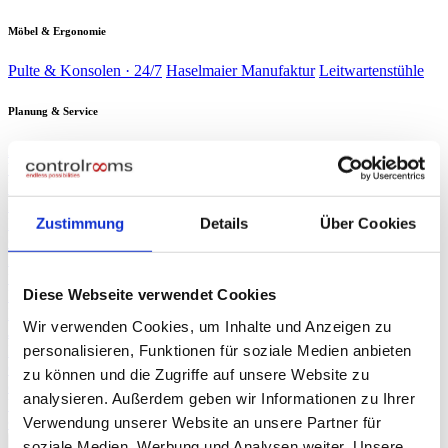
Möbel & Ergonomie
Pulte & Konsolen · 24/7
Haselmaier Manufaktur
Leitwartenstühle
Planung & Service
Analyse & Planung
Planung & Design
Wartung & Service
Service-
Verträge
Verbrauchsmaterial
Branchen
▾
Energie & Wasser
Verkehr &
Schaltwarten kritischer Infrastruktur
Bahn
Sicherheit &
Zustimmung
Details
Über Cookies
Leitzentralen & Stellwerkstechnik
Gebäude
Industrie &
Sicherheitszentralen & SOC
Produktion
Rechenzentren
Produktionsleitstände
NOC & 24/7-
Race Control & Broadcast
Überwachung
Live-Betrieb auf Weltniveau
Diese Webseite verwendet Cookies
Planung & Design
Referenzen
Wir verwenden Cookies, um Inhalte und Anzeigen zu
Journal
personalisieren, Funktionen für soziale Medien anbieten
Presse
▾
ORF NÖ Bericht
Fachartikel
TV-Beitrag: Spezialist für Leitzentralen
zu können und die Zugriffe auf unsere Website zu
controlrooms
Produktportfolio auf einen Blick
analysieren. Außerdem geben wir Informationen zu Ihrer
Über uns
Verwendung unserer Website an unsere Partner für
∞
KI
Beratung anfragen
→
soziale Medien, Werbung und Analysen weiter. Unsere