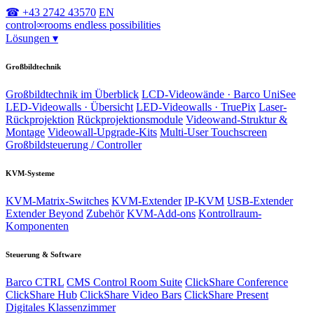
☎ +43 2742 43570
EN
control
∞
rooms
endless possibilities
Lösungen
▾
Großbildtechnik
Großbildtechnik im Überblick
LCD-Videowände · Barco UniSee
LED-Videowalls · Übersicht
LED-Videowalls · TruePix
Laser-
Rückprojektion
Rückprojektionsmodule
Videowand-Struktur &
Montage
Videowall-Upgrade-Kits
Multi-User Touchscreen
Großbildsteuerung / Controller
KVM-Systeme
KVM-Matrix-Switches
KVM-Extender
IP-KVM
USB-Extender
Extender Beyond
Zubehör
KVM-Add-ons
Kontrollraum-
Komponenten
Steuerung & Software
Barco CTRL
CMS Control Room Suite
ClickShare Conference
ClickShare Hub
ClickShare Video Bars
ClickShare Present
Digitales Klassenzimmer