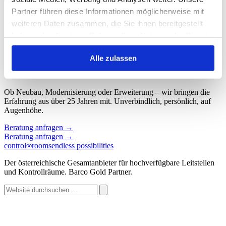
Start
/
Schlagwort: Zertifizierung
Partner führen diese Informationen möglicherweise mit
weiteren Daten zusammen, die Sie ihnen bereitgestellt
Schlagwort: Zertifizierung
haben oder die sie im Rahmen Ihrer Nutzung der Dienste
gesammelt haben.
Keine Beiträge gefunden.
Alle zulassen
Sprechen wir über Ihren Kontroll
∞
raum.
Ob Neubau, Modernisierung oder Erweiterung – wir bringen die
Erfahrung aus über 25 Jahren mit. Unverbindlich, persönlich, auf
Augenhöhe.
Beratung anfragen
→
Beratung anfragen
→
control
∞
rooms
endless possibilities
Der österreichische Gesamtanbieter für hochverfügbare Leitstellen
und Kontrollräume. Barco Gold Partner.
Website
durchsuchen