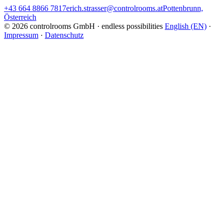
+43 664 8866 7817
erich.strasser@controlrooms.at
Pottenbrunn,
Österreich
© 2026 controlrooms GmbH · endless possibilities
English (EN)
·
Impressum
·
Datenschutz