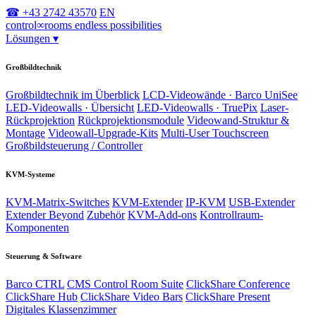
☎ +43 2742 43570
EN
control
∞
rooms
endless possibilities
Lösungen
▾
Großbildtechnik
Großbildtechnik im Überblick
LCD-Videowände · Barco UniSee
LED-Videowalls · Übersicht
LED-Videowalls · TruePix
Laser-
Rückprojektion
Rückprojektionsmodule
Videowand-Struktur &
Montage
Videowall-Upgrade-Kits
Multi-User Touchscreen
Großbildsteuerung / Controller
KVM-Systeme
KVM-Matrix-Switches
KVM-Extender
IP-KVM
USB-Extender
Extender Beyond
Zubehör
KVM-Add-ons
Kontrollraum-
Komponenten
Steuerung & Software
Barco CTRL
CMS Control Room Suite
ClickShare Conference
ClickShare Hub
ClickShare Video Bars
ClickShare Present
Digitales Klassenzimmer