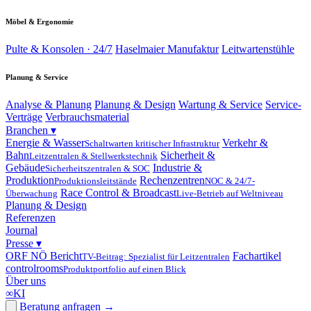
Möbel & Ergonomie
Pulte & Konsolen · 24/7
Haselmaier Manufaktur
Leitwartenstühle
Planung & Service
Analyse & Planung
Planung & Design
Wartung & Service
Service-
Verträge
Verbrauchsmaterial
Branchen
▾
Energie & Wasser
Verkehr &
Schaltwarten kritischer Infrastruktur
Bahn
Sicherheit &
Leitzentralen & Stellwerkstechnik
Gebäude
Industrie &
Sicherheitszentralen & SOC
Produktion
Rechenzentren
Produktionsleitstände
NOC & 24/7-
Race Control & Broadcast
Überwachung
Live-Betrieb auf Weltniveau
Planung & Design
Referenzen
Journal
Presse
▾
ORF NÖ Bericht
Fachartikel
TV-Beitrag: Spezialist für Leitzentralen
controlrooms
Produktportfolio auf einen Blick
Über uns
∞
KI
Beratung anfragen
→