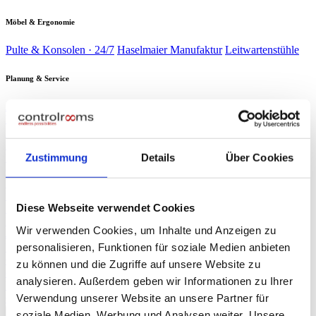
Möbel & Ergonomie
Pulte & Konsolen · 24/7
Haselmaier Manufaktur
Leitwartenstühle
Planung & Service
Analyse & Planung
Planung & Design
Wartung & Service
Service-
Verträge
Verbrauchsmaterial
Branchen
▾
Energie & Wasser
Verkehr &
Schaltwarten kritischer Infrastruktur
Bahn
Sicherheit &
Zustimmung
Details
Über Cookies
Leitzentralen & Stellwerkstechnik
Gebäude
Industrie &
Sicherheitszentralen & SOC
Produktion
Rechenzentren
Produktionsleitstände
NOC & 24/7-
Race Control & Broadcast
Überwachung
Live-Betrieb auf Weltniveau
Diese Webseite verwendet Cookies
Planung & Design
Referenzen
Wir verwenden Cookies, um Inhalte und Anzeigen zu
Journal
personalisieren, Funktionen für soziale Medien anbieten
Presse
▾
ORF NÖ Bericht
Fachartikel
TV-Beitrag: Spezialist für Leitzentralen
zu können und die Zugriffe auf unsere Website zu
controlrooms
Produktportfolio auf einen Blick
analysieren. Außerdem geben wir Informationen zu Ihrer
Über uns
Verwendung unserer Website an unsere Partner für
∞
KI
Beratung anfragen
→
soziale Medien, Werbung und Analysen weiter. Unsere