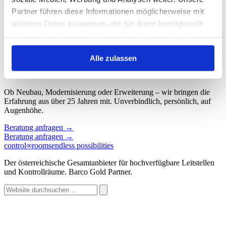
Start
/
Schlagwort: Display
Partner führen diese Informationen möglicherweise mit
weiteren Daten zusammen, die Sie ihnen bereitgestellt
Schlagwort: Display
haben oder die sie im Rahmen Ihrer Nutzung der Dienste
gesammelt haben.
Keine Beiträge gefunden.
Alle zulassen
Sprechen wir über Ihren Kontroll
∞
raum.
Ob Neubau, Modernisierung oder Erweiterung – wir bringen die
Erfahrung aus über 25 Jahren mit. Unverbindlich, persönlich, auf
Augenhöhe.
Beratung anfragen
→
Beratung anfragen
→
control
∞
rooms
endless possibilities
Der österreichische Gesamtanbieter für hochverfügbare Leitstellen
und Kontrollräume. Barco Gold Partner.
Website
durchsuchen