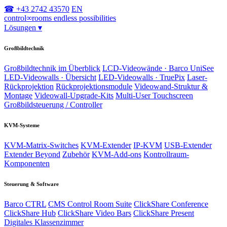
☎ +43 2742 43570
EN
control
∞
rooms
endless possibilities
Lösungen
▾
Großbildtechnik
Großbildtechnik im Überblick
LCD-Videowände · Barco UniSee
LED-Videowalls · Übersicht
LED-Videowalls · TruePix
Laser-
Rückprojektion
Rückprojektionsmodule
Videowand-Struktur &
Montage
Videowall-Upgrade-Kits
Multi-User Touchscreen
Großbildsteuerung / Controller
KVM-Systeme
KVM-Matrix-Switches
KVM-Extender
IP-KVM
USB-Extender
Extender Beyond
Zubehör
KVM-Add-ons
Kontrollraum-
Komponenten
Steuerung & Software
Barco CTRL
CMS Control Room Suite
ClickShare Conference
ClickShare Hub
ClickShare Video Bars
ClickShare Present
Digitales Klassenzimmer