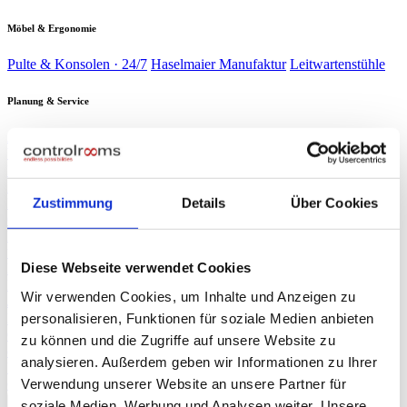
Möbel & Ergonomie
Pulte & Konsolen · 24/7
Haselmaier Manufaktur
Leitwartenstühle
Planung & Service
Analyse & Planung
Planung & Design
Wartung & Service
Service-
Verträge
Verbrauchsmaterial
Branchen
▾
Energie & Wasser
Verkehr &
Schaltwarten kritischer Infrastruktur
Bahn
Sicherheit &
Zustimmung
Details
Über Cookies
Leitzentralen & Stellwerkstechnik
Gebäude
Industrie &
Sicherheitszentralen & SOC
Produktion
Rechenzentren
Produktionsleitstände
NOC & 24/7-
Race Control & Broadcast
Überwachung
Live-Betrieb auf Weltniveau
Diese Webseite verwendet Cookies
Planung & Design
Referenzen
Wir verwenden Cookies, um Inhalte und Anzeigen zu
Journal
personalisieren, Funktionen für soziale Medien anbieten
Presse
▾
ORF NÖ Bericht
Fachartikel
TV-Beitrag: Spezialist für Leitzentralen
zu können und die Zugriffe auf unsere Website zu
controlrooms
Produktportfolio auf einen Blick
analysieren. Außerdem geben wir Informationen zu Ihrer
Über uns
Verwendung unserer Website an unsere Partner für
∞
KI
Beratung anfragen
→
soziale Medien, Werbung und Analysen weiter. Unsere