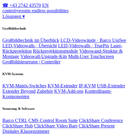
☎ +43 2742 43570
EN
control
∞
rooms
endless possibilities
Lösungen
▾
Großbildtechnik
Großbildtechnik im Überblick
LCD-Videowände · Barco UniSee
LED-Videowalls · Übersicht
LED-Videowalls · TruePix
Laser-
Rückprojektion
Rückprojektionsmodule
Videowand-Struktur &
Montage
Videowall-Upgrade-Kits
Multi-User Touchscreen
Großbildsteuerung / Controller
KVM-Systeme
KVM-Matrix-Switches
KVM-Extender
IP-KVM
USB-Extender
Extender Beyond
Zubehör
KVM-Add-ons
Kontrollraum-
Komponenten
Steuerung & Software
Barco CTRL
CMS Control Room Suite
ClickShare Conference
ClickShare Hub
ClickShare Video Bars
ClickShare Present
Digitales Klassenzimmer