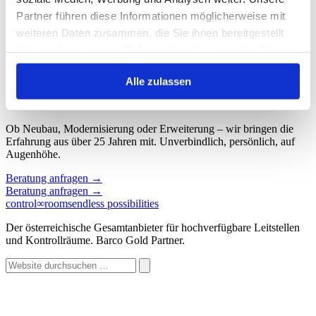
Start
/
Schlagwort: ISE
Partner führen diese Informationen möglicherweise mit
weiteren Daten zusammen, die Sie ihnen bereitgestellt
Schlagwort: ISE
haben oder die sie im Rahmen Ihrer Nutzung der Dienste
gesammelt haben.
Keine Beiträge gefunden.
Alle zulassen
Sprechen wir über Ihren Kontroll
∞
raum.
Ob Neubau, Modernisierung oder Erweiterung – wir bringen die
Erfahrung aus über 25 Jahren mit. Unverbindlich, persönlich, auf
Augenhöhe.
Beratung anfragen
→
Beratung anfragen
→
control
∞
rooms
endless possibilities
Der österreichische Gesamtanbieter für hochverfügbare Leitstellen
und Kontrollräume. Barco Gold Partner.
Website
durchsuchen