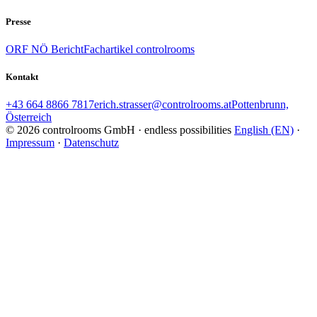
Presse
ORF NÖ Bericht
Fachartikel controlrooms
Kontakt
+43 664 8866 7817
erich.strasser@controlrooms.at
Pottenbrunn,
Österreich
© 2026 controlrooms GmbH · endless possibilities
English (EN)
·
Impressum
·
Datenschutz