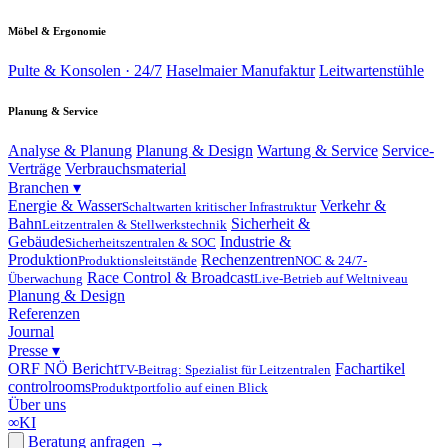
Möbel & Ergonomie
Pulte & Konsolen · 24/7
Haselmaier Manufaktur
Leitwartenstühle
Planung & Service
Analyse & Planung
Planung & Design
Wartung & Service
Service-
Verträge
Verbrauchsmaterial
Branchen
▾
Energie & Wasser
Verkehr &
Schaltwarten kritischer Infrastruktur
Bahn
Sicherheit &
Leitzentralen & Stellwerkstechnik
Gebäude
Industrie &
Sicherheitszentralen & SOC
Produktion
Rechenzentren
Produktionsleitstände
NOC & 24/7-
Race Control & Broadcast
Überwachung
Live-Betrieb auf Weltniveau
Planung & Design
Referenzen
Journal
Presse
▾
ORF NÖ Bericht
Fachartikel
TV-Beitrag: Spezialist für Leitzentralen
controlrooms
Produktportfolio auf einen Blick
Über uns
∞
KI
Beratung anfragen
→