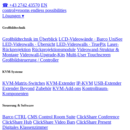
☎ +43 2742 43570
EN
control
∞
rooms
endless possibilities
Lösungen
▾
Großbildtechnik
Großbildtechnik im Überblick
LCD-Videowände · Barco UniSee
LED-Videowalls · Übersicht
LED-Videowalls · TruePix
Laser-
Rückprojektion
Rückprojektionsmodule
Videowand-Struktur &
Montage
Videowall-Upgrade-Kits
Multi-User Touchscreen
Großbildsteuerung / Controller
KVM-Systeme
KVM-Matrix-Switches
KVM-Extender
IP-KVM
USB-Extender
Extender Beyond
Zubehör
KVM-Add-ons
Kontrollraum-
Komponenten
Steuerung & Software
Barco CTRL
CMS Control Room Suite
ClickShare Conference
ClickShare Hub
ClickShare Video Bars
ClickShare Present
Digitales Klassenzimmer