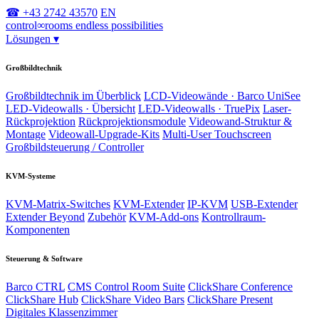
☎ +43 2742 43570
EN
control
∞
rooms
endless possibilities
Lösungen
▾
Großbildtechnik
Großbildtechnik im Überblick
LCD-Videowände · Barco UniSee
LED-Videowalls · Übersicht
LED-Videowalls · TruePix
Laser-
Rückprojektion
Rückprojektionsmodule
Videowand-Struktur &
Montage
Videowall-Upgrade-Kits
Multi-User Touchscreen
Großbildsteuerung / Controller
KVM-Systeme
KVM-Matrix-Switches
KVM-Extender
IP-KVM
USB-Extender
Extender Beyond
Zubehör
KVM-Add-ons
Kontrollraum-
Komponenten
Steuerung & Software
Barco CTRL
CMS Control Room Suite
ClickShare Conference
ClickShare Hub
ClickShare Video Bars
ClickShare Present
Digitales Klassenzimmer