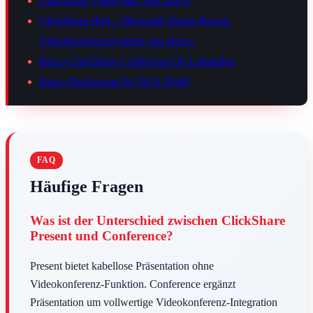
ClickShare Video Bars von Barco
ClickShare Hub – Microsoft Teams Rooms
Videokonferenzsysteme von Barco
Barco ClickShare Conference für Leitstellen
Barco Rackmount für NGS-D440
Häufige Fragen
Was ist der Unterschied zwischen ClickShare
Present und Conference?
Present bietet kabellose Präsentation ohne
Videokonferenz-Funktion. Conference ergänzt
Präsentation um vollwertige Videokonferenz-Integration