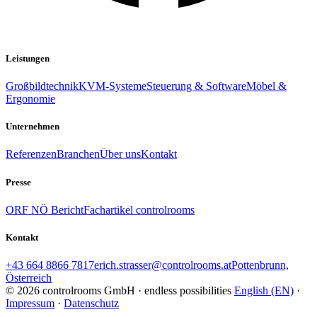
Leistungen
Großbildtechnik
KVM-Systeme
Steuerung & Software
Möbel &
Ergonomie
Unternehmen
Referenzen
Branchen
Über uns
Kontakt
Presse
ORF NÖ Bericht
Fachartikel controlrooms
Kontakt
+43 664 8866 7817
erich.strasser@controlrooms.at
Pottenbrunn,
Österreich
© 2026 controlrooms GmbH · endless possibilities
English (EN)
·
Impressum
·
Datenschutz