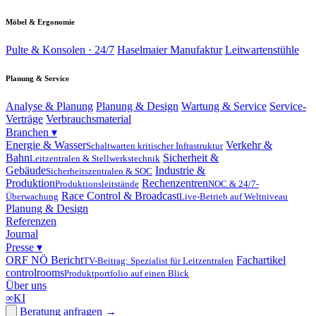
Möbel & Ergonomie
Pulte & Konsolen · 24/7
Haselmaier Manufaktur
Leitwartenstühle
Planung & Service
Analyse & Planung
Planung & Design
Wartung & Service
Service-
Verträge
Verbrauchsmaterial
Branchen
▾
Energie & Wasser
Verkehr &
Schaltwarten kritischer Infrastruktur
Bahn
Sicherheit &
Leitzentralen & Stellwerkstechnik
Gebäude
Industrie &
Sicherheitszentralen & SOC
Produktion
Rechenzentren
Produktionsleitstände
NOC & 24/7-
Race Control & Broadcast
Überwachung
Live-Betrieb auf Weltniveau
Planung & Design
Referenzen
Journal
Presse
▾
ORF NÖ Bericht
Fachartikel
TV-Beitrag: Spezialist für Leitzentralen
controlrooms
Produktportfolio auf einen Blick
Über uns
∞
KI
Beratung anfragen
→