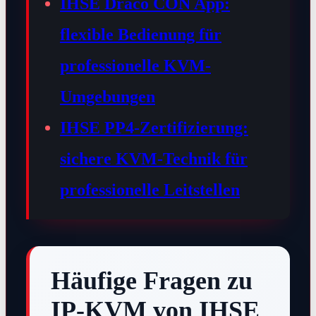
IHSE Draco CON App:
flexible Bedienung für
professionelle KVM-
Umgebungen
IHSE PP4-Zertifizierung:
sichere KVM-Technik für
professionelle Leitstellen
Häufige Fragen zu
IP-KVM von IHSE