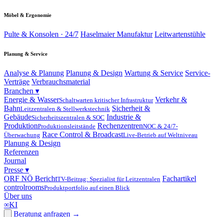
Möbel & Ergonomie
Pulte & Konsolen · 24/7
Haselmaier Manufaktur
Leitwartenstühle
Planung & Service
Analyse & Planung
Planung & Design
Wartung & Service
Service-
Verträge
Verbrauchsmaterial
Branchen
▾
Energie & Wasser
Verkehr &
Schaltwarten kritischer Infrastruktur
Bahn
Sicherheit &
Leitzentralen & Stellwerkstechnik
Gebäude
Industrie &
Sicherheitszentralen & SOC
Produktion
Rechenzentren
Produktionsleitstände
NOC & 24/7-
Race Control & Broadcast
Überwachung
Live-Betrieb auf Weltniveau
Planung & Design
Referenzen
Journal
Presse
▾
ORF NÖ Bericht
Fachartikel
TV-Beitrag: Spezialist für Leitzentralen
controlrooms
Produktportfolio auf einen Blick
Über uns
∞
KI
Beratung anfragen
→