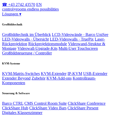
☎ +43 2742 43570
EN
control
∞
rooms
endless possibilities
Lösungen
▾
Großbildtechnik
Großbildtechnik im Überblick
LCD-Videowände · Barco UniSee
LED-Videowalls · Übersicht
LED-Videowalls · TruePix
Laser-
Rückprojektion
Rückprojektionsmodule
Videowand-Struktur &
Montage
Videowall-Upgrade-Kits
Multi-User Touchscreen
Großbildsteuerung / Controller
KVM-Systeme
KVM-Matrix-Switches
KVM-Extender
IP-KVM
USB-Extender
Extender Beyond
Zubehör
KVM-Add-ons
Kontrollraum-
Komponenten
Steuerung & Software
Barco CTRL
CMS Control Room Suite
ClickShare Conference
ClickShare Hub
ClickShare Video Bars
ClickShare Present
Digitales Klassenzimmer