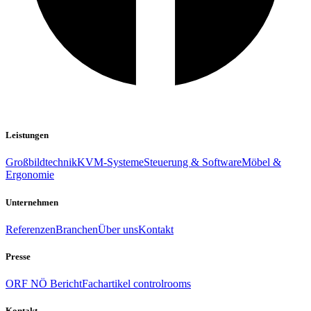
Leistungen
Großbildtechnik
KVM-Systeme
Steuerung & Software
Möbel &
Ergonomie
Unternehmen
Referenzen
Branchen
Über uns
Kontakt
Presse
ORF NÖ Bericht
Fachartikel controlrooms
Kontakt