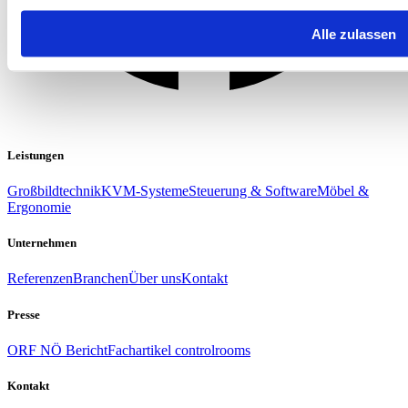
Alle zulassen
Leistungen
Großbildtechnik
KVM-Systeme
Steuerung & Software
Möbel &
Ergonomie
Unternehmen
Referenzen
Branchen
Über uns
Kontakt
Presse
ORF NÖ Bericht
Fachartikel controlrooms
Kontakt