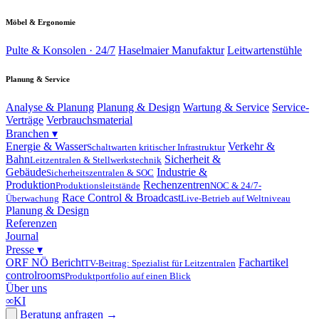
Möbel & Ergonomie
Pulte & Konsolen · 24/7
Haselmaier Manufaktur
Leitwartenstühle
Planung & Service
Analyse & Planung
Planung & Design
Wartung & Service
Service-
Verträge
Verbrauchsmaterial
Branchen
▾
Energie & Wasser
Verkehr &
Schaltwarten kritischer Infrastruktur
Bahn
Sicherheit &
Leitzentralen & Stellwerkstechnik
Gebäude
Industrie &
Sicherheitszentralen & SOC
Produktion
Rechenzentren
Produktionsleitstände
NOC & 24/7-
Race Control & Broadcast
Überwachung
Live-Betrieb auf Weltniveau
Planung & Design
Referenzen
Journal
Presse
▾
ORF NÖ Bericht
Fachartikel
TV-Beitrag: Spezialist für Leitzentralen
controlrooms
Produktportfolio auf einen Blick
Über uns
∞
KI
Beratung anfragen
→