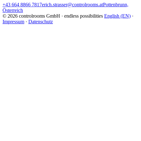
+43 664 8866 7817
erich.strasser@controlrooms.at
Pottenbrunn,
Österreich
© 2026 controlrooms GmbH · endless possibilities
English (EN)
·
Impressum
·
Datenschutz