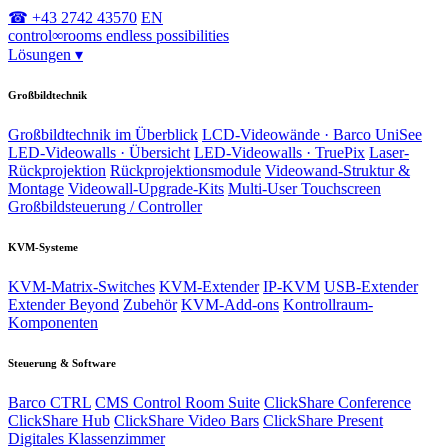
☎ +43 2742 43570
EN
control
∞
rooms
endless possibilities
Lösungen
▾
Großbildtechnik
Großbildtechnik im Überblick
LCD-Videowände · Barco UniSee
LED-Videowalls · Übersicht
LED-Videowalls · TruePix
Laser-
Rückprojektion
Rückprojektionsmodule
Videowand-Struktur &
Montage
Videowall-Upgrade-Kits
Multi-User Touchscreen
Großbildsteuerung / Controller
KVM-Systeme
KVM-Matrix-Switches
KVM-Extender
IP-KVM
USB-Extender
Extender Beyond
Zubehör
KVM-Add-ons
Kontrollraum-
Komponenten
Steuerung & Software
Barco CTRL
CMS Control Room Suite
ClickShare Conference
ClickShare Hub
ClickShare Video Bars
ClickShare Present
Digitales Klassenzimmer