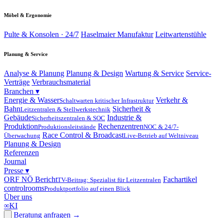
Möbel & Ergonomie
Pulte & Konsolen · 24/7
Haselmaier Manufaktur
Leitwartenstühle
Planung & Service
Analyse & Planung
Planung & Design
Wartung & Service
Service-
Verträge
Verbrauchsmaterial
Branchen
▾
Energie & Wasser
Verkehr &
Schaltwarten kritischer Infrastruktur
Bahn
Sicherheit &
Leitzentralen & Stellwerkstechnik
Gebäude
Industrie &
Sicherheitszentralen & SOC
Produktion
Rechenzentren
Produktionsleitstände
NOC & 24/7-
Race Control & Broadcast
Überwachung
Live-Betrieb auf Weltniveau
Planung & Design
Referenzen
Journal
Presse
▾
ORF NÖ Bericht
Fachartikel
TV-Beitrag: Spezialist für Leitzentralen
controlrooms
Produktportfolio auf einen Blick
Über uns
∞
KI
Beratung anfragen
→