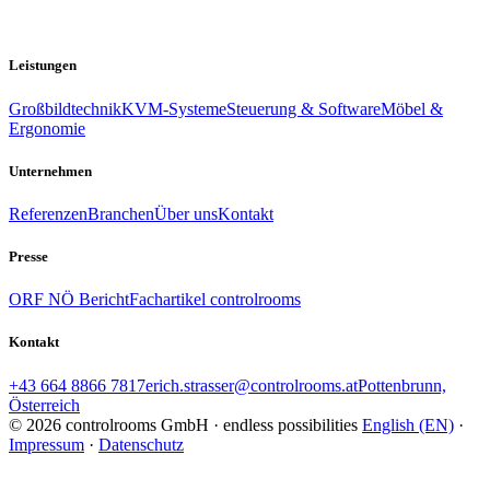
Leistungen
Großbildtechnik
KVM-Systeme
Steuerung & Software
Möbel &
Ergonomie
Unternehmen
Referenzen
Branchen
Über uns
Kontakt
Presse
ORF NÖ Bericht
Fachartikel controlrooms
Kontakt
+43 664 8866 7817
erich.strasser@controlrooms.at
Pottenbrunn,
Österreich
© 2026 controlrooms GmbH · endless possibilities
English (EN)
·
Impressum
·
Datenschutz