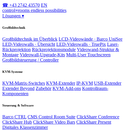
☎ +43 2742 43570
EN
control
∞
rooms
endless possibilities
Lösungen
▾
Großbildtechnik
Großbildtechnik im Überblick
LCD-Videowände · Barco UniSee
LED-Videowalls · Übersicht
LED-Videowalls · TruePix
Laser-
Rückprojektion
Rückprojektionsmodule
Videowand-Struktur &
Montage
Videowall-Upgrade-Kits
Multi-User Touchscreen
Großbildsteuerung / Controller
KVM-Systeme
KVM-Matrix-Switches
KVM-Extender
IP-KVM
USB-Extender
Extender Beyond
Zubehör
KVM-Add-ons
Kontrollraum-
Komponenten
Steuerung & Software
Barco CTRL
CMS Control Room Suite
ClickShare Conference
ClickShare Hub
ClickShare Video Bars
ClickShare Present
Digitales Klassenzimmer