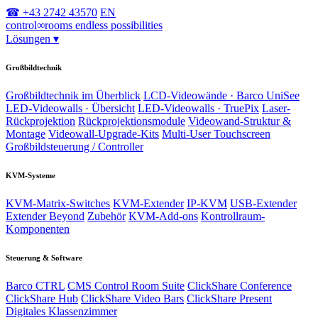
☎ +43 2742 43570
EN
control
∞
rooms
endless possibilities
Lösungen
▾
Großbildtechnik
Großbildtechnik im Überblick
LCD-Videowände · Barco UniSee
LED-Videowalls · Übersicht
LED-Videowalls · TruePix
Laser-
Rückprojektion
Rückprojektionsmodule
Videowand-Struktur &
Montage
Videowall-Upgrade-Kits
Multi-User Touchscreen
Großbildsteuerung / Controller
KVM-Systeme
KVM-Matrix-Switches
KVM-Extender
IP-KVM
USB-Extender
Extender Beyond
Zubehör
KVM-Add-ons
Kontrollraum-
Komponenten
Steuerung & Software
Barco CTRL
CMS Control Room Suite
ClickShare Conference
ClickShare Hub
ClickShare Video Bars
ClickShare Present
Digitales Klassenzimmer