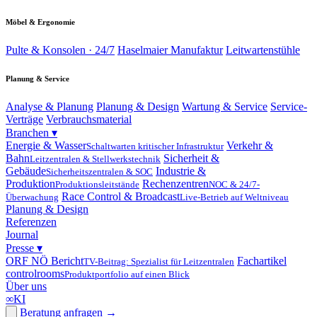
Möbel & Ergonomie
Pulte & Konsolen · 24/7
Haselmaier Manufaktur
Leitwartenstühle
Planung & Service
Analyse & Planung
Planung & Design
Wartung & Service
Service-
Verträge
Verbrauchsmaterial
Branchen
▾
Energie & Wasser
Verkehr &
Schaltwarten kritischer Infrastruktur
Bahn
Sicherheit &
Leitzentralen & Stellwerkstechnik
Gebäude
Industrie &
Sicherheitszentralen & SOC
Produktion
Rechenzentren
Produktionsleitstände
NOC & 24/7-
Race Control & Broadcast
Überwachung
Live-Betrieb auf Weltniveau
Planung & Design
Referenzen
Journal
Presse
▾
ORF NÖ Bericht
Fachartikel
TV-Beitrag: Spezialist für Leitzentralen
controlrooms
Produktportfolio auf einen Blick
Über uns
∞
KI
Beratung anfragen
→