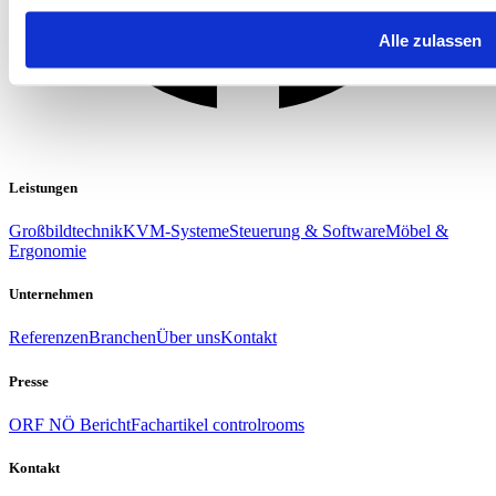
Alle zulassen
Leistungen
Großbildtechnik
KVM-Systeme
Steuerung & Software
Möbel &
Ergonomie
Unternehmen
Referenzen
Branchen
Über uns
Kontakt
Presse
ORF NÖ Bericht
Fachartikel controlrooms
Kontakt