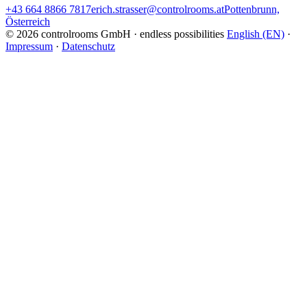
+43 664 8866 7817
erich.strasser@controlrooms.at
Pottenbrunn,
Österreich
© 2026 controlrooms GmbH · endless possibilities
English (EN)
·
Impressum
·
Datenschutz