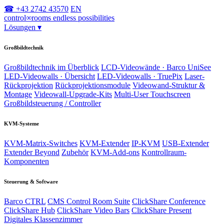
☎ +43 2742 43570
EN
control
∞
rooms
endless possibilities
Lösungen
▾
Großbildtechnik
Großbildtechnik im Überblick
LCD-Videowände · Barco UniSee
LED-Videowalls · Übersicht
LED-Videowalls · TruePix
Laser-
Rückprojektion
Rückprojektionsmodule
Videowand-Struktur &
Montage
Videowall-Upgrade-Kits
Multi-User Touchscreen
Großbildsteuerung / Controller
KVM-Systeme
KVM-Matrix-Switches
KVM-Extender
IP-KVM
USB-Extender
Extender Beyond
Zubehör
KVM-Add-ons
Kontrollraum-
Komponenten
Steuerung & Software
Barco CTRL
CMS Control Room Suite
ClickShare Conference
ClickShare Hub
ClickShare Video Bars
ClickShare Present
Digitales Klassenzimmer