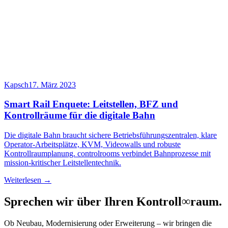
Kapsch
17. März 2023
Smart Rail Enquete: Leitstellen, BFZ und
Kontrollräume für die digitale Bahn
Die digitale Bahn braucht sichere Betriebsführungszentralen, klare
Operator-Arbeitsplätze, KVM, Videowalls und robuste
Kontrollraumplanung. controlrooms verbindet Bahnprozesse mit
mission-kritischer Leitstellentechnik.
Weiterlesen →
Sprechen wir über Ihren Kontroll
∞
raum.
Ob Neubau, Modernisierung oder Erweiterung – wir bringen die