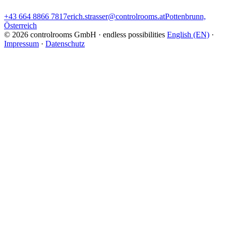
+43 664 8866 7817
erich.strasser@controlrooms.at
Pottenbrunn,
Österreich
© 2026 controlrooms GmbH · endless possibilities
English (EN)
·
Impressum
·
Datenschutz