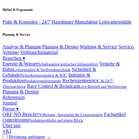
Möbel & Ergonomie
Pulte & Konsolen · 24/7
Haselmaier Manufaktur
Leitwartenstühle
Planung & Service
Analyse & Planung
Planung & Design
Wartung & Service
Service-
Verträge
Verbrauchsmaterial
Branchen
▾
Energie & Wasser
Verkehr &
Schaltwarten kritischer Infrastruktur
Bahn
Sicherheit &
Leitzentralen & Stellwerkstechnik
Gebäude
Industrie &
Sicherheitszentralen & SOC
Produktion
Rechenzentren
Produktionsleitstände
NOC & 24/7-
Race Control & Broadcast
Überwachung
Live-Betrieb auf Weltniveau
Planung & Design
Referenzen
Journal
Presse
▾
ORF NÖ Bericht
Fachartikel
TV-Beitrag: Spezialist für Leitzentralen
controlrooms
Produktportfolio auf einen Blick
Über uns
∞
KI
Beratung anfragen
→