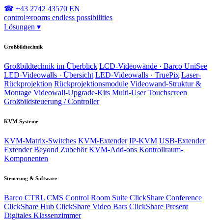
☎ +43 2742 43570
EN
control
∞
rooms
endless possibilities
Lösungen
▾
Großbildtechnik
Großbildtechnik im Überblick
LCD-Videowände · Barco UniSee
LED-Videowalls · Übersicht
LED-Videowalls · TruePix
Laser-
Rückprojektion
Rückprojektionsmodule
Videowand-Struktur &
Montage
Videowall-Upgrade-Kits
Multi-User Touchscreen
Großbildsteuerung / Controller
KVM-Systeme
KVM-Matrix-Switches
KVM-Extender
IP-KVM
USB-Extender
Extender Beyond
Zubehör
KVM-Add-ons
Kontrollraum-
Komponenten
Steuerung & Software
Barco CTRL
CMS Control Room Suite
ClickShare Conference
ClickShare Hub
ClickShare Video Bars
ClickShare Present
Digitales Klassenzimmer