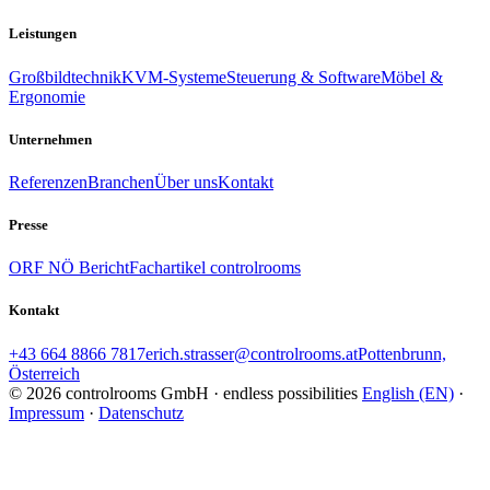
Leistungen
Großbildtechnik
KVM-Systeme
Steuerung & Software
Möbel &
Ergonomie
Unternehmen
Referenzen
Branchen
Über uns
Kontakt
Presse
ORF NÖ Bericht
Fachartikel controlrooms
Kontakt
+43 664 8866 7817
erich.strasser@controlrooms.at
Pottenbrunn,
Österreich
© 2026 controlrooms GmbH · endless possibilities
English (EN)
·
Impressum
·
Datenschutz