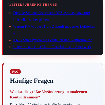
WEITERFÜHRENDE THEMEN
Digitale Schiene Österreich: BFZ-Arbeitsplätze und
Leitstellen sicher planen
Warum KVM over IT die Zukunft moderner Leitstellen
ist
KI-Expertensystem für Leitstellen und Kontrollräume
Leitwarte aus einer Hand: Perfektion statt Stückwerk
FAQ
Häufige Fragen
Was ist die größte Veränderung in modernen
Kontrollräumen?
Die stärkste Veränderung ist die Integration von