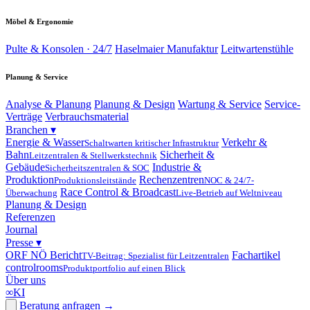
Möbel & Ergonomie
Pulte & Konsolen · 24/7
Haselmaier Manufaktur
Leitwartenstühle
Planung & Service
Analyse & Planung
Planung & Design
Wartung & Service
Service-
Verträge
Verbrauchsmaterial
Branchen
▾
Energie & Wasser
Verkehr &
Schaltwarten kritischer Infrastruktur
Bahn
Sicherheit &
Leitzentralen & Stellwerkstechnik
Gebäude
Industrie &
Sicherheitszentralen & SOC
Produktion
Rechenzentren
Produktionsleitstände
NOC & 24/7-
Race Control & Broadcast
Überwachung
Live-Betrieb auf Weltniveau
Planung & Design
Referenzen
Journal
Presse
▾
ORF NÖ Bericht
Fachartikel
TV-Beitrag: Spezialist für Leitzentralen
controlrooms
Produktportfolio auf einen Blick
Über uns
∞
KI
Beratung anfragen
→