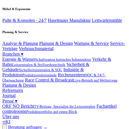
Möbel & Ergonomie
Pulte & Konsolen · 24/7
Haselmaier Manufaktur
Leitwartenstühle
Planung & Service
Analyse & Planung
Planung & Design
Wartung & Service
Service-
Verträge
Verbrauchsmaterial
Branchen
▾
Energie & Wasser
Verkehr &
Schaltwarten kritischer Infrastruktur
Bahn
Sicherheit &
Leitzentralen & Stellwerkstechnik
Gebäude
Industrie &
Sicherheitszentralen & SOC
Produktion
Rechenzentren
Produktionsleitstände
NOC & 24/7-
Race Control & Broadcast
Überwachung
Live-Betrieb auf Weltniveau
Planung & Design
Referenzen
Journal
Presse
▾
ORF NÖ Bericht
Fachartikel
TV-Beitrag: Spezialist für Leitzentralen
controlrooms
Produktportfolio auf einen Blick
Über uns
∞
KI
Beratung anfragen
→