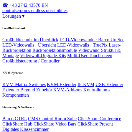
☎ +43 2742 43570
EN
control
∞
rooms
endless possibilities
Lösungen
▾
Großbildtechnik
Großbildtechnik im Überblick
LCD-Videowände · Barco UniSee
LED-Videowalls · Übersicht
LED-Videowalls · TruePix
Laser-
Rückprojektion
Rückprojektionsmodule
Videowand-Struktur &
Montage
Videowall-Upgrade-Kits
Multi-User Touchscreen
Großbildsteuerung / Controller
KVM-Systeme
KVM-Matrix-Switches
KVM-Extender
IP-KVM
USB-Extender
Extender Beyond
Zubehör
KVM-Add-ons
Kontrollraum-
Komponenten
Steuerung & Software
Barco CTRL
CMS Control Room Suite
ClickShare Conference
ClickShare Hub
ClickShare Video Bars
ClickShare Present
Digitales Klassenzimmer