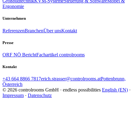
Großbildtechnik
KVM-Systeme
Steuerung & Software
Möbel &
Ergonomie
Unternehmen
Referenzen
Branchen
Über uns
Kontakt
Presse
ORF NÖ Bericht
Fachartikel controlrooms
Kontakt
+43 664 8866 7817
erich.strasser@controlrooms.at
Pottenbrunn,
Österreich
© 2026 controlrooms GmbH · endless possibilities
English (EN)
·
Impressum
·
Datenschutz