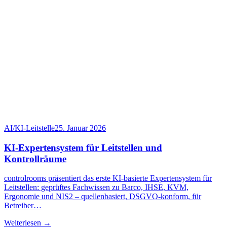
AI/KI-Leitstelle
25. Januar 2026
KI-Expertensystem für Leitstellen und
Kontrollräume
controlrooms präsentiert das erste KI-basierte Expertensystem für
Leitstellen: geprüftes Fachwissen zu Barco, IHSE, KVM,
Ergonomie und NIS2 – quellenbasiert, DSGVO-konform, für
Betreiber…
Weiterlesen →