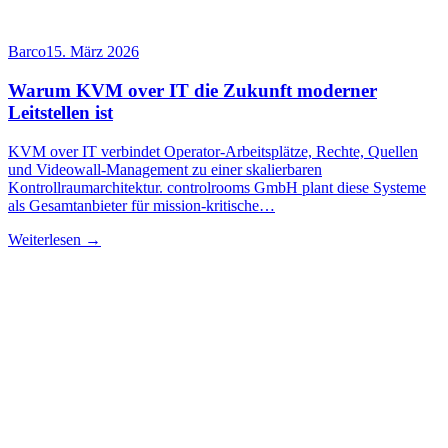
Barco
15. März 2026
Warum KVM over IT die Zukunft moderner
Leitstellen ist
KVM over IT verbindet Operator-Arbeitsplätze, Rechte, Quellen
und Videowall-Management zu einer skalierbaren
Kontrollraumarchitektur. controlrooms GmbH plant diese Systeme
als Gesamtanbieter für mission-kritische…
Weiterlesen →