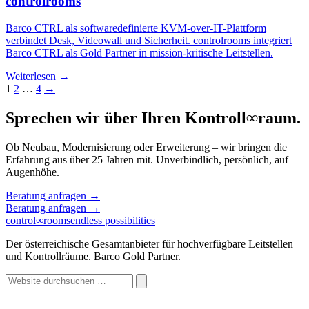
controlrooms
Barco CTRL als softwaredefinierte KVM-over-IT-Plattform
verbindet Desk, Videowall und Sicherheit. controlrooms integriert
Barco CTRL als Gold Partner in mission-kritische Leitstellen.
Weiterlesen →
Seitennummerierung
1
2
…
4
→
der
Sprechen wir über Ihren Kontroll
∞
raum.
Beiträge
Ob Neubau, Modernisierung oder Erweiterung – wir bringen die
Erfahrung aus über 25 Jahren mit. Unverbindlich, persönlich, auf
Augenhöhe.
Beratung anfragen
→
Beratung anfragen
→
control
∞
rooms
endless possibilities
Der österreichische Gesamtanbieter für hochverfügbare Leitstellen
und Kontrollräume. Barco Gold Partner.
Website
durchsuchen