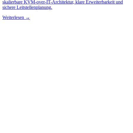
skalierbare KVM-over-IT-Architektur, klare Erweiterbarkeit und
sichere Leitstellenplanung.
Weiterlesen →