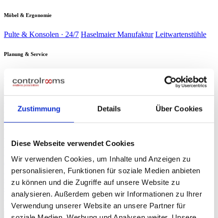
Möbel & Ergonomie
Pulte & Konsolen · 24/7
Haselmaier Manufaktur
Leitwartenstühle
Planung & Service
Analyse & Planung
Planung & Design
Wartung & Service
Service-
Verträge
Verbrauchsmaterial
Branchen
▾
Energie & Wasser
Verkehr &
Schaltwarten kritischer Infrastruktur
Bahn
Sicherheit &
Zustimmung
Details
Über Cookies
Leitzentralen & Stellwerkstechnik
Gebäude
Industrie &
Sicherheitszentralen & SOC
Produktion
Rechenzentren
Produktionsleitstände
NOC & 24/7-
Race Control & Broadcast
Überwachung
Live-Betrieb auf Weltniveau
Diese Webseite verwendet Cookies
Planung & Design
Referenzen
Wir verwenden Cookies, um Inhalte und Anzeigen zu
Journal
personalisieren, Funktionen für soziale Medien anbieten
Presse
▾
ORF NÖ Bericht
Fachartikel
TV-Beitrag: Spezialist für Leitzentralen
zu können und die Zugriffe auf unsere Website zu
controlrooms
Produktportfolio auf einen Blick
analysieren. Außerdem geben wir Informationen zu Ihrer
Über uns
Verwendung unserer Website an unsere Partner für
∞
KI
Beratung anfragen
→
soziale Medien, Werbung und Analysen weiter. Unsere