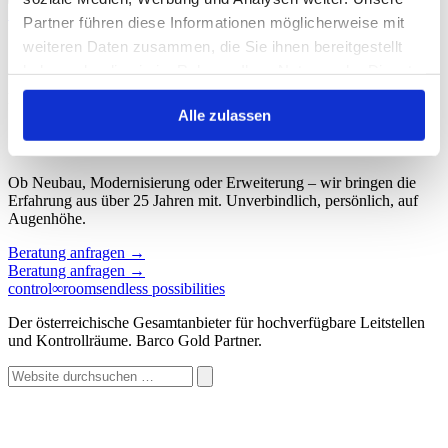
Start
/
Schlagwort: Barco Showcases
Partner führen diese Informationen möglicherweise mit
weiteren Daten zusammen, die Sie ihnen bereitgestellt
Schlagwort: Barco Showcases
haben oder die sie im Rahmen Ihrer Nutzung der Dienste
gesammelt haben.
Keine Beiträge gefunden.
Alle zulassen
Sprechen wir über Ihren Kontroll
∞
raum.
Ob Neubau, Modernisierung oder Erweiterung – wir bringen die
Erfahrung aus über 25 Jahren mit. Unverbindlich, persönlich, auf
Augenhöhe.
Beratung anfragen
→
Beratung anfragen
→
control
∞
rooms
endless possibilities
Der österreichische Gesamtanbieter für hochverfügbare Leitstellen
und Kontrollräume. Barco Gold Partner.
Website
durchsuchen