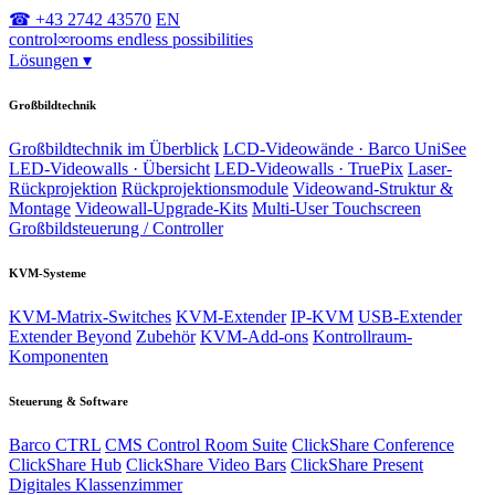
☎ +43 2742 43570
EN
control
∞
rooms
endless possibilities
Lösungen
▾
Großbildtechnik
Großbildtechnik im Überblick
LCD-Videowände · Barco UniSee
LED-Videowalls · Übersicht
LED-Videowalls · TruePix
Laser-
Rückprojektion
Rückprojektionsmodule
Videowand-Struktur &
Montage
Videowall-Upgrade-Kits
Multi-User Touchscreen
Großbildsteuerung / Controller
KVM-Systeme
KVM-Matrix-Switches
KVM-Extender
IP-KVM
USB-Extender
Extender Beyond
Zubehör
KVM-Add-ons
Kontrollraum-
Komponenten
Steuerung & Software
Barco CTRL
CMS Control Room Suite
ClickShare Conference
ClickShare Hub
ClickShare Video Bars
ClickShare Present
Digitales Klassenzimmer