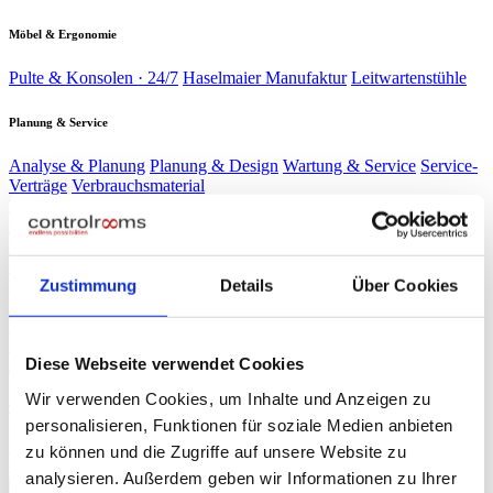
Möbel & Ergonomie
Pulte & Konsolen · 24/7
Haselmaier Manufaktur
Leitwartenstühle
Planung & Service
Analyse & Planung
Planung & Design
Wartung & Service
Service-
Verträge
Verbrauchsmaterial
Branchen
▾
Energie & Wasser
Verkehr &
Schaltwarten kritischer Infrastruktur
Bahn
Sicherheit &
Leitzentralen & Stellwerkstechnik
Gebäude
Industrie &
Sicherheitszentralen & SOC
Produktion
Rechenzentren
Zustimmung
Details
Über Cookies
Produktionsleitstände
NOC & 24/7-
Race Control & Broadcast
Überwachung
Live-Betrieb auf Weltniveau
Planung & Design
Referenzen
Diese Webseite verwendet Cookies
Journal
Presse
▾
Wir verwenden Cookies, um Inhalte und Anzeigen zu
ORF NÖ Bericht
Fachartikel
TV-Beitrag: Spezialist für Leitzentralen
personalisieren, Funktionen für soziale Medien anbieten
controlrooms
Produktportfolio auf einen Blick
Über uns
zu können und die Zugriffe auf unsere Website zu
∞
KI
analysieren. Außerdem geben wir Informationen zu Ihrer
Beratung anfragen
→