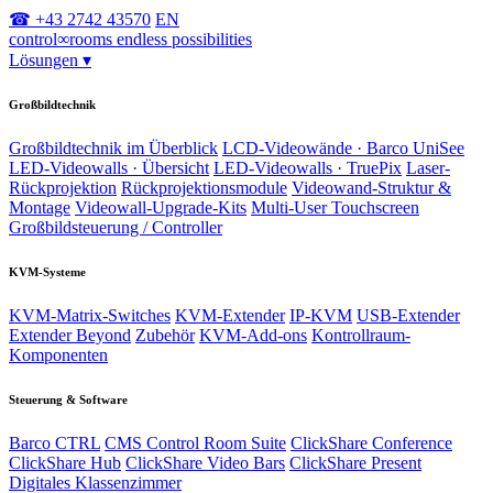
☎ +43 2742 43570
EN
control
∞
rooms
endless possibilities
Lösungen
▾
Großbildtechnik
Großbildtechnik im Überblick
LCD-Videowände · Barco UniSee
LED-Videowalls · Übersicht
LED-Videowalls · TruePix
Laser-
Rückprojektion
Rückprojektionsmodule
Videowand-Struktur &
Montage
Videowall-Upgrade-Kits
Multi-User Touchscreen
Großbildsteuerung / Controller
KVM-Systeme
KVM-Matrix-Switches
KVM-Extender
IP-KVM
USB-Extender
Extender Beyond
Zubehör
KVM-Add-ons
Kontrollraum-
Komponenten
Steuerung & Software
Barco CTRL
CMS Control Room Suite
ClickShare Conference
ClickShare Hub
ClickShare Video Bars
ClickShare Present
Digitales Klassenzimmer