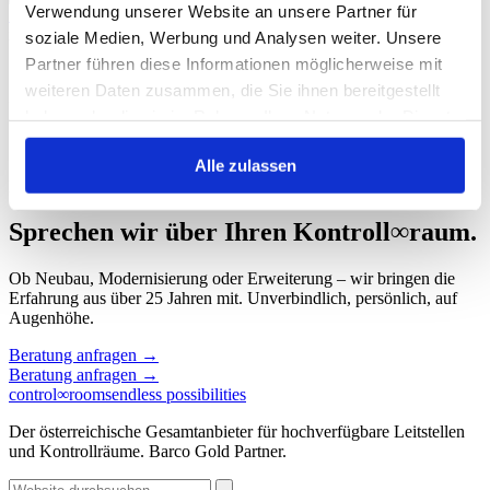
Verwendung unserer Website an unsere Partner für
Start
/
Schlagwort: Barco TruePix gewinnt den Inavation Award 2023
in der Kategorie "Display"
soziale Medien, Werbung und Analysen weiter. Unsere
Partner führen diese Informationen möglicherweise mit
Schlagwort: Barco TruePix gewinnt den
weiteren Daten zusammen, die Sie ihnen bereitgestellt
Inavation Award 2023 in der Kategorie
haben oder die sie im Rahmen Ihrer Nutzung der Dienste
"Display"
gesammelt haben.
Alle zulassen
Keine Beiträge gefunden.
Sprechen wir über Ihren Kontroll
∞
raum.
Ob Neubau, Modernisierung oder Erweiterung – wir bringen die
Erfahrung aus über 25 Jahren mit. Unverbindlich, persönlich, auf
Augenhöhe.
Beratung anfragen
→
Beratung anfragen
→
control
∞
rooms
endless possibilities
Der österreichische Gesamtanbieter für hochverfügbare Leitstellen
und Kontrollräume. Barco Gold Partner.
Website