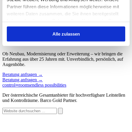
Start
/
Schlagwort: Barco TruePix gewinnt
Partner führen diese Informationen möglicherweise mit
weiteren Daten zusammen, die Sie ihnen bereitgestellt
Schlagwort: Barco TruePix gewinnt
haben oder die sie im Rahmen Ihrer Nutzung der Dienste
gesammelt haben.
Keine Beiträge gefunden.
Alle zulassen
Sprechen wir über Ihren Kontroll
∞
raum.
Ob Neubau, Modernisierung oder Erweiterung – wir bringen die
Erfahrung aus über 25 Jahren mit. Unverbindlich, persönlich, auf
Augenhöhe.
Beratung anfragen
→
Beratung anfragen
→
control
∞
rooms
endless possibilities
Der österreichische Gesamtanbieter für hochverfügbare Leitstellen
und Kontrollräume. Barco Gold Partner.
Website
durchsuchen