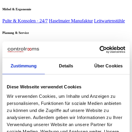
Möbel & Ergonomie
Pulte & Konsolen · 24/7
Haselmaier Manufaktur
Leitwartenstühle
Planung & Service
Analyse & Planung
Planung & Design
Wartung & Service
Service-
Verträge
Verbrauchsmaterial
Branchen
▾
Energie & Wasser
Verkehr &
Schaltwarten kritischer Infrastruktur
Bahn
Sicherheit &
Zustimmung
Details
Über Cookies
Leitzentralen & Stellwerkstechnik
Gebäude
Industrie &
Sicherheitszentralen & SOC
Produktion
Rechenzentren
Produktionsleitstände
NOC & 24/7-
Race Control & Broadcast
Überwachung
Live-Betrieb auf Weltniveau
Diese Webseite verwendet Cookies
Planung & Design
Referenzen
Wir verwenden Cookies, um Inhalte und Anzeigen zu
Journal
personalisieren, Funktionen für soziale Medien anbieten
Presse
▾
ORF NÖ Bericht
Fachartikel
TV-Beitrag: Spezialist für Leitzentralen
zu können und die Zugriffe auf unsere Website zu
controlrooms
Produktportfolio auf einen Blick
analysieren. Außerdem geben wir Informationen zu Ihrer
Über uns
Verwendung unserer Website an unsere Partner für
∞
KI
Beratung anfragen
→
soziale Medien, Werbung und Analysen weiter. Unsere