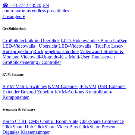
☎ +43 2742 43570
EN
control
∞
rooms
endless possibilities
Lösungen
▾
Großbildtechnik
Großbildtechnik im Überblick
LCD-Videowände · Barco UniSee
LED-Videowalls · Übersicht
LED-Videowalls · TruePix
Laser-
Rückprojektion
Rückprojektionsmodule
Videowand-Struktur &
Montage
Videowall-Upgrade-Kits
Multi-User Touchscreen
Großbildsteuerung / Controller
KVM-Systeme
KVM-Matrix-Switches
KVM-Extender
IP-KVM
USB-Extender
Extender Beyond
Zubehör
KVM-Add-ons
Kontrollraum-
Komponenten
Steuerung & Software
Barco CTRL
CMS Control Room Suite
ClickShare Conference
ClickShare Hub
ClickShare Video Bars
ClickShare Present
Digitales Klassenzimmer