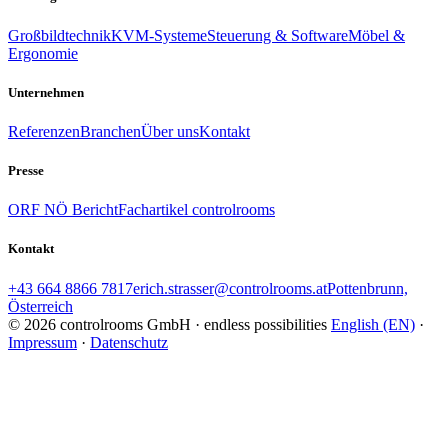
Großbildtechnik
KVM-Systeme
Steuerung & Software
Möbel &
Ergonomie
Unternehmen
Referenzen
Branchen
Über uns
Kontakt
Presse
ORF NÖ Bericht
Fachartikel controlrooms
Kontakt
+43 664 8866 7817
erich.strasser@controlrooms.at
Pottenbrunn,
Österreich
© 2026 controlrooms GmbH · endless possibilities
English (EN)
·
Impressum
·
Datenschutz