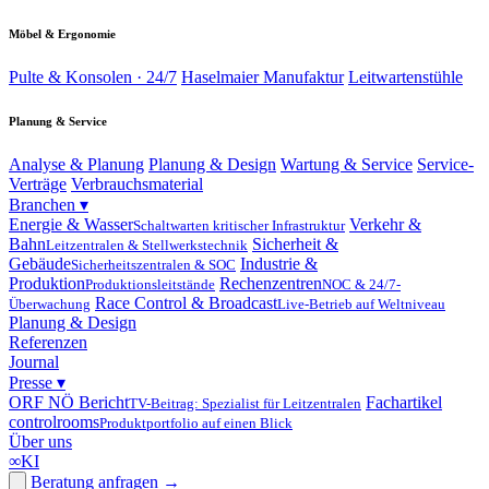
Möbel & Ergonomie
Pulte & Konsolen · 24/7
Haselmaier Manufaktur
Leitwartenstühle
Planung & Service
Analyse & Planung
Planung & Design
Wartung & Service
Service-
Verträge
Verbrauchsmaterial
Branchen
▾
Energie & Wasser
Verkehr &
Schaltwarten kritischer Infrastruktur
Bahn
Sicherheit &
Leitzentralen & Stellwerkstechnik
Gebäude
Industrie &
Sicherheitszentralen & SOC
Produktion
Rechenzentren
Produktionsleitstände
NOC & 24/7-
Race Control & Broadcast
Überwachung
Live-Betrieb auf Weltniveau
Planung & Design
Referenzen
Journal
Presse
▾
ORF NÖ Bericht
Fachartikel
TV-Beitrag: Spezialist für Leitzentralen
controlrooms
Produktportfolio auf einen Blick
Über uns
∞
KI
Beratung anfragen
→