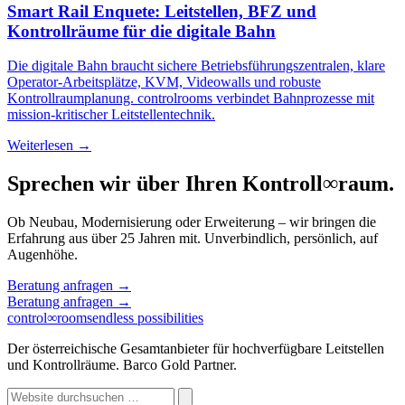
Smart Rail Enquete: Leitstellen, BFZ und
Kontrollräume für die digitale Bahn
Die digitale Bahn braucht sichere Betriebsführungszentralen, klare
Operator-Arbeitsplätze, KVM, Videowalls und robuste
Kontrollraumplanung. controlrooms verbindet Bahnprozesse mit
mission-kritischer Leitstellentechnik.
Weiterlesen →
Sprechen wir über Ihren Kontroll
∞
raum.
Ob Neubau, Modernisierung oder Erweiterung – wir bringen die
Erfahrung aus über 25 Jahren mit. Unverbindlich, persönlich, auf
Augenhöhe.
Beratung anfragen
→
Beratung anfragen
→
control
∞
rooms
endless possibilities
Der österreichische Gesamtanbieter für hochverfügbare Leitstellen
und Kontrollräume. Barco Gold Partner.
Website