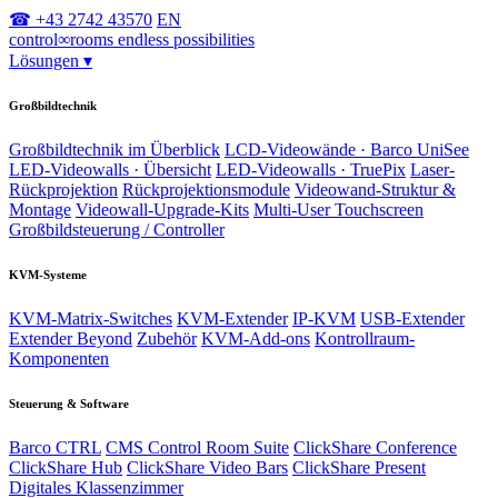
☎ +43 2742 43570
EN
control
∞
rooms
endless possibilities
Lösungen
▾
Großbildtechnik
Großbildtechnik im Überblick
LCD-Videowände · Barco UniSee
LED-Videowalls · Übersicht
LED-Videowalls · TruePix
Laser-
Rückprojektion
Rückprojektionsmodule
Videowand-Struktur &
Montage
Videowall-Upgrade-Kits
Multi-User Touchscreen
Großbildsteuerung / Controller
KVM-Systeme
KVM-Matrix-Switches
KVM-Extender
IP-KVM
USB-Extender
Extender Beyond
Zubehör
KVM-Add-ons
Kontrollraum-
Komponenten
Steuerung & Software
Barco CTRL
CMS Control Room Suite
ClickShare Conference
ClickShare Hub
ClickShare Video Bars
ClickShare Present
Digitales Klassenzimmer