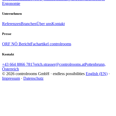
Ergonomie
Unternehmen
Referenzen
Branchen
Über uns
Kontakt
Presse
ORF NÖ Bericht
Fachartikel controlrooms
Kontakt
+43 664 8866 7817
erich.strasser@controlrooms.at
Pottenbrunn,
Österreich
© 2026 controlrooms GmbH · endless possibilities
English (EN)
·
Impressum
·
Datenschutz