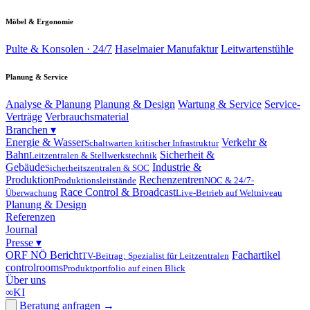
Möbel & Ergonomie
Pulte & Konsolen · 24/7
Haselmaier Manufaktur
Leitwartenstühle
Planung & Service
Analyse & Planung
Planung & Design
Wartung & Service
Service-
Verträge
Verbrauchsmaterial
Branchen
▾
Energie & Wasser
Verkehr &
Schaltwarten kritischer Infrastruktur
Bahn
Sicherheit &
Leitzentralen & Stellwerkstechnik
Gebäude
Industrie &
Sicherheitszentralen & SOC
Produktion
Rechenzentren
Produktionsleitstände
NOC & 24/7-
Race Control & Broadcast
Überwachung
Live-Betrieb auf Weltniveau
Planung & Design
Referenzen
Journal
Presse
▾
ORF NÖ Bericht
Fachartikel
TV-Beitrag: Spezialist für Leitzentralen
controlrooms
Produktportfolio auf einen Blick
Über uns
∞
KI
Beratung anfragen
→