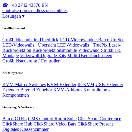
☎ +43 2742 43570
EN
control
∞
rooms
endless possibilities
Lösungen
▾
Großbildtechnik
Großbildtechnik im Überblick
LCD-Videowände · Barco UniSee
LED-Videowalls · Übersicht
LED-Videowalls · TruePix
Laser-
Rückprojektion
Rückprojektionsmodule
Videowand-Struktur &
Montage
Videowall-Upgrade-Kits
Multi-User Touchscreen
Großbildsteuerung / Controller
KVM-Systeme
KVM-Matrix-Switches
KVM-Extender
IP-KVM
USB-Extender
Extender Beyond
Zubehör
KVM-Add-ons
Kontrollraum-
Komponenten
Steuerung & Software
Barco CTRL
CMS Control Room Suite
ClickShare Conference
ClickShare Hub
ClickShare Video Bars
ClickShare Present
Digitales Klassenzimmer