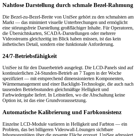
Nahtlose Darstellung durch schmale Bezel-Rahmung
Die Bezel-zu-Bezel-Breite von UniSee gehört zu den schmalsten am
Markt — das minimiert visuelle Unterbrechungen und ermöglicht
eine störungsfreie Darstellung großflächiger Inhalte. Für Operatoren,
die Übersichtskarten, SCADA-Darstellungen oder mehrere
Videostreams gleichzeitig im Blick haben müssen, ist das kein
ästhetisches Detail, sondern eine funktionale Anforderung.
24/7-Betriebsfähigkeit
UniSee ist für den Dauerbetrieb ausgelegt. Die LCD-Panels sind auf
kontinuierlichen 24-Stunden-Betrieb an 7 Tagen in der Woche
spezifiziert — mit entsprechend dimensionierten Komponenten,
Wärmemanagement und einer Backlight-Technologie, die auch nach
tausenden Betriebsstunden gleichmäßige Helligkeit und
Farbwiedergabe liefert. In Leitstellen, wo die Abschaltung keine
Option ist, ist das eine Grundvoraussetzung.
Automatische Kalibrierung und Farbkonsistenz
Einzelne LCD-Module variieren in Helligkeit und Farbton — ein
Problem, das bei billigeren Videowall-Lösungen sichtbare
Inhomogenitäten über die gesamte Fläche erzeugt. UniSee adressiert