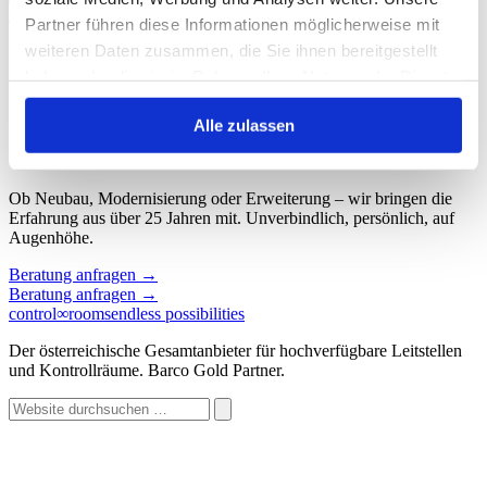
Start
/
Schlagwort: ki
Partner führen diese Informationen möglicherweise mit
weiteren Daten zusammen, die Sie ihnen bereitgestellt
Schlagwort: ki
haben oder die sie im Rahmen Ihrer Nutzung der Dienste
gesammelt haben.
Keine Beiträge gefunden.
Alle zulassen
Sprechen wir über Ihren Kontroll
∞
raum.
Ob Neubau, Modernisierung oder Erweiterung – wir bringen die
Erfahrung aus über 25 Jahren mit. Unverbindlich, persönlich, auf
Augenhöhe.
Beratung anfragen
→
Beratung anfragen
→
control
∞
rooms
endless possibilities
Der österreichische Gesamtanbieter für hochverfügbare Leitstellen
und Kontrollräume. Barco Gold Partner.
Website
durchsuchen