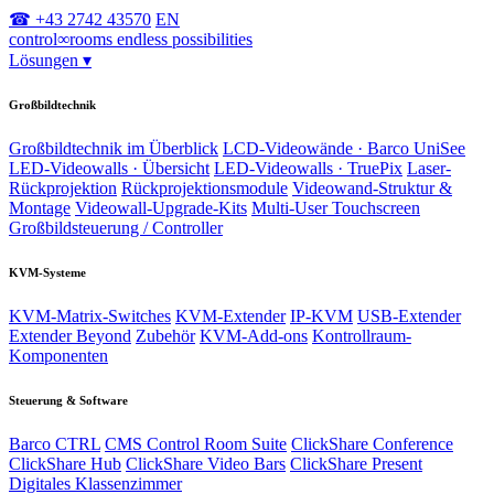
☎ +43 2742 43570
EN
control
∞
rooms
endless possibilities
Lösungen
▾
Großbildtechnik
Großbildtechnik im Überblick
LCD-Videowände · Barco UniSee
LED-Videowalls · Übersicht
LED-Videowalls · TruePix
Laser-
Rückprojektion
Rückprojektionsmodule
Videowand-Struktur &
Montage
Videowall-Upgrade-Kits
Multi-User Touchscreen
Großbildsteuerung / Controller
KVM-Systeme
KVM-Matrix-Switches
KVM-Extender
IP-KVM
USB-Extender
Extender Beyond
Zubehör
KVM-Add-ons
Kontrollraum-
Komponenten
Steuerung & Software
Barco CTRL
CMS Control Room Suite
ClickShare Conference
ClickShare Hub
ClickShare Video Bars
ClickShare Present
Digitales Klassenzimmer