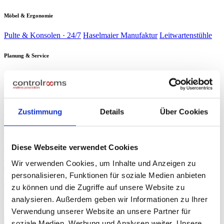
Möbel & Ergonomie
Pulte & Konsolen · 24/7
Haselmaier Manufaktur
Leitwartenstühle
Planung & Service
Analyse & Planung
Planung & Design
Wartung & Service
Service-
Verträge
Verbrauchsmaterial
Branchen
▾
Energie & Wasser
Verkehr &
Schaltwarten kritischer Infrastruktur
Bahn
Sicherheit &
Zustimmung
Details
Über Cookies
Leitzentralen & Stellwerkstechnik
Gebäude
Industrie &
Sicherheitszentralen & SOC
Produktion
Rechenzentren
Produktionsleitstände
NOC & 24/7-
Race Control & Broadcast
Überwachung
Live-Betrieb auf Weltniveau
Diese Webseite verwendet Cookies
Planung & Design
Referenzen
Wir verwenden Cookies, um Inhalte und Anzeigen zu
Journal
personalisieren, Funktionen für soziale Medien anbieten
Presse
▾
ORF NÖ Bericht
Fachartikel
TV-Beitrag: Spezialist für Leitzentralen
zu können und die Zugriffe auf unsere Website zu
controlrooms
Produktportfolio auf einen Blick
analysieren. Außerdem geben wir Informationen zu Ihrer
Über uns
Verwendung unserer Website an unsere Partner für
∞
KI
Beratung anfragen
→
soziale Medien, Werbung und Analysen weiter. Unsere