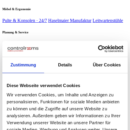
Möbel & Ergonomie
Pulte & Konsolen · 24/7
Haselmaier Manufaktur
Leitwartenstühle
Planung & Service
Analyse & Planung
Planung & Design
Wartung & Service
Service-
Verträge
Verbrauchsmaterial
Branchen
▾
Energie & Wasser
Verkehr &
Schaltwarten kritischer Infrastruktur
Bahn
Sicherheit &
Zustimmung
Details
Über Cookies
Leitzentralen & Stellwerkstechnik
Gebäude
Industrie &
Sicherheitszentralen & SOC
Produktion
Rechenzentren
Produktionsleitstände
NOC & 24/7-
Race Control & Broadcast
Überwachung
Live-Betrieb auf Weltniveau
Diese Webseite verwendet Cookies
Planung & Design
Referenzen
Wir verwenden Cookies, um Inhalte und Anzeigen zu
Journal
personalisieren, Funktionen für soziale Medien anbieten
Presse
▾
ORF NÖ Bericht
Fachartikel
TV-Beitrag: Spezialist für Leitzentralen
zu können und die Zugriffe auf unsere Website zu
controlrooms
Produktportfolio auf einen Blick
analysieren. Außerdem geben wir Informationen zu Ihrer
Über uns
Verwendung unserer Website an unsere Partner für
∞
KI
Beratung anfragen
→
soziale Medien, Werbung und Analysen weiter. Unsere