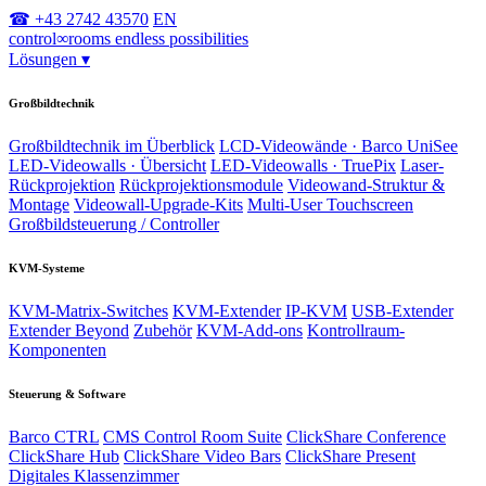
☎ +43 2742 43570
EN
control
∞
rooms
endless possibilities
Lösungen
▾
Großbildtechnik
Großbildtechnik im Überblick
LCD-Videowände · Barco UniSee
LED-Videowalls · Übersicht
LED-Videowalls · TruePix
Laser-
Rückprojektion
Rückprojektionsmodule
Videowand-Struktur &
Montage
Videowall-Upgrade-Kits
Multi-User Touchscreen
Großbildsteuerung / Controller
KVM-Systeme
KVM-Matrix-Switches
KVM-Extender
IP-KVM
USB-Extender
Extender Beyond
Zubehör
KVM-Add-ons
Kontrollraum-
Komponenten
Steuerung & Software
Barco CTRL
CMS Control Room Suite
ClickShare Conference
ClickShare Hub
ClickShare Video Bars
ClickShare Present
Digitales Klassenzimmer