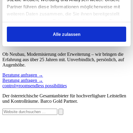
Start
/
Schlagwort: Leitstellentechnik
Partner führen diese Informationen möglicherweise mit
weiteren Daten zusammen, die Sie ihnen bereitgestellt
Schlagwort: Leitstellentechnik
haben oder die sie im Rahmen Ihrer Nutzung der Dienste
gesammelt haben.
Keine Beiträge gefunden.
Alle zulassen
Sprechen wir über Ihren Kontroll
∞
raum.
Ob Neubau, Modernisierung oder Erweiterung – wir bringen die
Erfahrung aus über 25 Jahren mit. Unverbindlich, persönlich, auf
Augenhöhe.
Beratung anfragen
→
Beratung anfragen
→
control
∞
rooms
endless possibilities
Der österreichische Gesamtanbieter für hochverfügbare Leitstellen
und Kontrollräume. Barco Gold Partner.
Website
durchsuchen