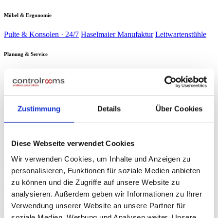
Möbel & Ergonomie
Pulte & Konsolen · 24/7
Haselmaier Manufaktur
Leitwartenstühle
Planung & Service
Analyse & Planung
Planung & Design
Wartung & Service
Service-
Verträge
Verbrauchsmaterial
Branchen
▾
Energie & Wasser
Verkehr &
Schaltwarten kritischer Infrastruktur
Bahn
Sicherheit &
Zustimmung
Details
Über Cookies
Leitzentralen & Stellwerkstechnik
Gebäude
Industrie &
Sicherheitszentralen & SOC
Produktion
Rechenzentren
Produktionsleitstände
NOC & 24/7-
Race Control & Broadcast
Überwachung
Live-Betrieb auf Weltniveau
Diese Webseite verwendet Cookies
Planung & Design
Referenzen
Wir verwenden Cookies, um Inhalte und Anzeigen zu
Journal
personalisieren, Funktionen für soziale Medien anbieten
Presse
▾
ORF NÖ Bericht
Fachartikel
TV-Beitrag: Spezialist für Leitzentralen
zu können und die Zugriffe auf unsere Website zu
controlrooms
Produktportfolio auf einen Blick
analysieren. Außerdem geben wir Informationen zu Ihrer
Über uns
Verwendung unserer Website an unsere Partner für
∞
KI
Beratung anfragen
→
soziale Medien, Werbung und Analysen weiter. Unsere