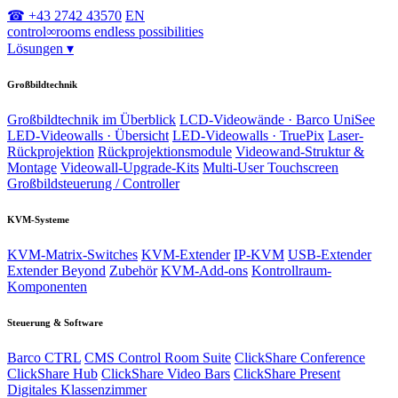
☎ +43 2742 43570
EN
control
∞
rooms
endless possibilities
Lösungen
▾
Großbildtechnik
Großbildtechnik im Überblick
LCD-Videowände · Barco UniSee
LED-Videowalls · Übersicht
LED-Videowalls · TruePix
Laser-
Rückprojektion
Rückprojektionsmodule
Videowand-Struktur &
Montage
Videowall-Upgrade-Kits
Multi-User Touchscreen
Großbildsteuerung / Controller
KVM-Systeme
KVM-Matrix-Switches
KVM-Extender
IP-KVM
USB-Extender
Extender Beyond
Zubehör
KVM-Add-ons
Kontrollraum-
Komponenten
Steuerung & Software
Barco CTRL
CMS Control Room Suite
ClickShare Conference
ClickShare Hub
ClickShare Video Bars
ClickShare Present
Digitales Klassenzimmer