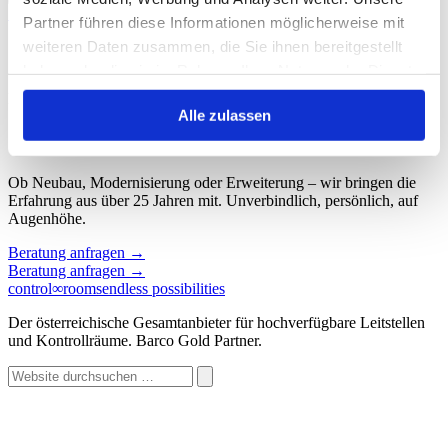
Start
/
Schlagwort: Überwachungsraum
Partner führen diese Informationen möglicherweise mit
weiteren Daten zusammen, die Sie ihnen bereitgestellt
Schlagwort: Überwachungsraum
haben oder die sie im Rahmen Ihrer Nutzung der Dienste
gesammelt haben.
Keine Beiträge gefunden.
Alle zulassen
Sprechen wir über Ihren Kontroll
∞
raum.
Ob Neubau, Modernisierung oder Erweiterung – wir bringen die
Erfahrung aus über 25 Jahren mit. Unverbindlich, persönlich, auf
Augenhöhe.
Beratung anfragen
→
Beratung anfragen
→
control
∞
rooms
endless possibilities
Der österreichische Gesamtanbieter für hochverfügbare Leitstellen
und Kontrollräume. Barco Gold Partner.
Website
durchsuchen