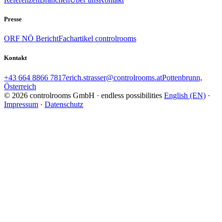
Presse
ORF NÖ Bericht
Fachartikel controlrooms
Kontakt
+43 664 8866 7817
erich.strasser@controlrooms.at
Pottenbrunn,
Österreich
© 2026 controlrooms GmbH · endless possibilities
English (EN)
·
Impressum
·
Datenschutz