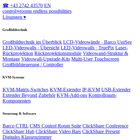
☎ +43 2742 43570
EN
control
∞
rooms
endless possibilities
Lösungen
▾
Großbildtechnik
Großbildtechnik im Überblick
LCD-Videowände · Barco UniSee
LED-Videowalls · Übersicht
LED-Videowalls · TruePix
Laser-
Rückprojektion
Rückprojektionsmodule
Videowand-Struktur &
Montage
Videowall-Upgrade-Kits
Multi-User Touchscreen
Großbildsteuerung / Controller
KVM-Systeme
KVM-Matrix-Switches
KVM-Extender
IP-KVM
USB-Extender
Extender Beyond
Zubehör
KVM-Add-ons
Kontrollraum-
Komponenten
Steuerung & Software
Barco CTRL
CMS Control Room Suite
ClickShare Conference
ClickShare Hub
ClickShare Video Bars
ClickShare Present
Digitales Klassenzimmer