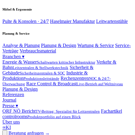
Möbel & Ergonomie
Pulte & Konsolen · 24/7
Haselmaier Manufaktur
Leitwartenstühle
Planung & Service
Analyse & Planung
Planung & Design
Wartung & Service
Service-
Verträge
Verbrauchsmaterial
Branchen
▾
Energie & Wasser
Verkehr &
Schaltwarten kritischer Infrastruktur
Bahn
Sicherheit &
Leitzentralen & Stellwerkstechnik
Gebäude
Industrie &
Sicherheitszentralen & SOC
Produktion
Rechenzentren
Produktionsleitstände
NOC & 24/7-
Race Control & Broadcast
Überwachung
Live-Betrieb auf Weltniveau
Planung & Design
Referenzen
Journal
Presse
▾
ORF NÖ Bericht
Fachartikel
TV-Beitrag: Spezialist für Leitzentralen
controlrooms
Produktportfolio auf einen Blick
Über uns
∞
KI
Beratung anfragen
→