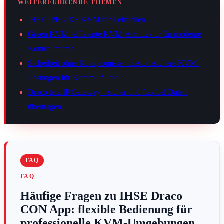
WEITERFÜHRENDE THEMEN
IHSE JPEG XS KVM für Leitstellen
Green KVM: effiziente KVM-Architektur für moderne
Kontrollräume
Sicherheit ohne Kompromisse: missionssichere KVM-
Lösungen für Kontrollräume
Draco tera IP Gateway – sicher und flexibel Daten
übertragen
FAQ
Häufige Fragen zu IHSE Draco
CON App: flexible Bedienung für
professionelle KVM-Umgebungen