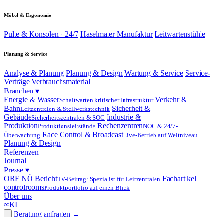
Möbel & Ergonomie
Pulte & Konsolen · 24/7
Haselmaier Manufaktur
Leitwartenstühle
Planung & Service
Analyse & Planung
Planung & Design
Wartung & Service
Service-
Verträge
Verbrauchsmaterial
Branchen
▾
Energie & Wasser
Verkehr &
Schaltwarten kritischer Infrastruktur
Bahn
Sicherheit &
Leitzentralen & Stellwerkstechnik
Gebäude
Industrie &
Sicherheitszentralen & SOC
Produktion
Rechenzentren
Produktionsleitstände
NOC & 24/7-
Race Control & Broadcast
Überwachung
Live-Betrieb auf Weltniveau
Planung & Design
Referenzen
Journal
Presse
▾
ORF NÖ Bericht
Fachartikel
TV-Beitrag: Spezialist für Leitzentralen
controlrooms
Produktportfolio auf einen Blick
Über uns
∞
KI
Beratung anfragen
→