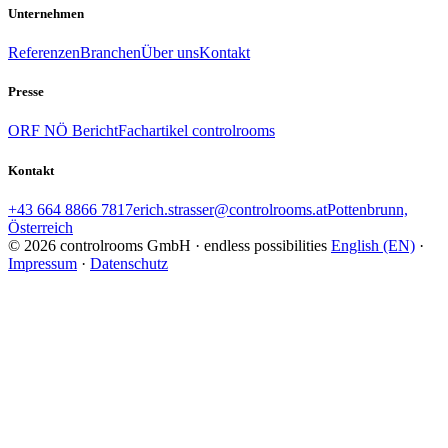
Unternehmen
Referenzen
Branchen
Über uns
Kontakt
Presse
ORF NÖ Bericht
Fachartikel controlrooms
Kontakt
+43 664 8866 7817
erich.strasser@controlrooms.at
Pottenbrunn,
Österreich
© 2026 controlrooms GmbH · endless possibilities
English (EN)
·
Impressum
·
Datenschutz