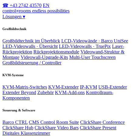
☎ +43 2742 43570
EN
control
∞
rooms
endless possibilities
Lösungen
▾
Großbildtechnik
Großbildtechnik im Überblick
LCD-Videowände · Barco UniSee
LED-Videowalls · Übersicht
LED-Videowalls · TruePix
Laser-
Rückprojektion
Rückprojektionsmodule
Videowand-Struktur &
Montage
Videowall-Upgrade-Kits
Multi-User Touchscreen
Großbildsteuerung / Controller
KVM-Systeme
KVM-Matrix-Switches
KVM-Extender
IP-KVM
USB-Extender
Extender Beyond
Zubehör
KVM-Add-ons
Kontrollraum-
Komponenten
Steuerung & Software
Barco CTRL
CMS Control Room Suite
ClickShare Conference
ClickShare Hub
ClickShare Video Bars
ClickShare Present
Digitales Klassenzimmer