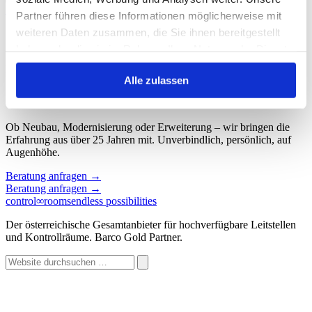
Start
/
Schlagwort: Monitoring Leitstand
Partner führen diese Informationen möglicherweise mit
weiteren Daten zusammen, die Sie ihnen bereitgestellt
Schlagwort: Monitoring Leitstand
haben oder die sie im Rahmen Ihrer Nutzung der Dienste
gesammelt haben.
Keine Beiträge gefunden.
Alle zulassen
Sprechen wir über Ihren Kontroll
∞
raum.
Ob Neubau, Modernisierung oder Erweiterung – wir bringen die
Erfahrung aus über 25 Jahren mit. Unverbindlich, persönlich, auf
Augenhöhe.
Beratung anfragen
→
Beratung anfragen
→
control
∞
rooms
endless possibilities
Der österreichische Gesamtanbieter für hochverfügbare Leitstellen
und Kontrollräume. Barco Gold Partner.
Website
durchsuchen