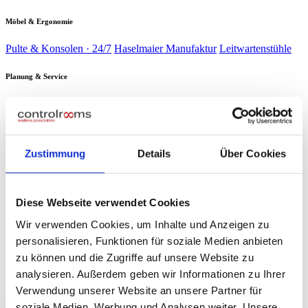
Möbel & Ergonomie
Pulte & Konsolen · 24/7
Haselmaier Manufaktur
Leitwartenstühle
Planung & Service
Analyse & Planung
Planung & Design
Wartung & Service
Service-
Verträge
Verbrauchsmaterial
Branchen
▾
Energie & Wasser
Verkehr &
Schaltwarten kritischer Infrastruktur
Bahn
Sicherheit &
Zustimmung
Details
Über Cookies
Leitzentralen & Stellwerkstechnik
Gebäude
Industrie &
Sicherheitszentralen & SOC
Produktion
Rechenzentren
Produktionsleitstände
NOC & 24/7-
Race Control & Broadcast
Überwachung
Live-Betrieb auf Weltniveau
Diese Webseite verwendet Cookies
Planung & Design
Referenzen
Wir verwenden Cookies, um Inhalte und Anzeigen zu
Journal
personalisieren, Funktionen für soziale Medien anbieten
Presse
▾
ORF NÖ Bericht
Fachartikel
TV-Beitrag: Spezialist für Leitzentralen
zu können und die Zugriffe auf unsere Website zu
controlrooms
Produktportfolio auf einen Blick
analysieren. Außerdem geben wir Informationen zu Ihrer
Über uns
Verwendung unserer Website an unsere Partner für
∞
KI
Beratung anfragen
→
soziale Medien, Werbung und Analysen weiter. Unsere