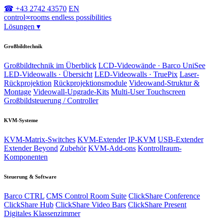
☎ +43 2742 43570
EN
control
∞
rooms
endless possibilities
Lösungen
▾
Großbildtechnik
Großbildtechnik im Überblick
LCD-Videowände · Barco UniSee
LED-Videowalls · Übersicht
LED-Videowalls · TruePix
Laser-
Rückprojektion
Rückprojektionsmodule
Videowand-Struktur &
Montage
Videowall-Upgrade-Kits
Multi-User Touchscreen
Großbildsteuerung / Controller
KVM-Systeme
KVM-Matrix-Switches
KVM-Extender
IP-KVM
USB-Extender
Extender Beyond
Zubehör
KVM-Add-ons
Kontrollraum-
Komponenten
Steuerung & Software
Barco CTRL
CMS Control Room Suite
ClickShare Conference
ClickShare Hub
ClickShare Video Bars
ClickShare Present
Digitales Klassenzimmer