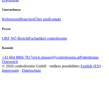
Ergonomie
Unternehmen
Referenzen
Branchen
Über uns
Kontakt
Presse
ORF NÖ Bericht
Fachartikel controlrooms
Kontakt
+43 664 8866 7817
erich.strasser@controlrooms.at
Pottenbrunn,
Österreich
© 2026 controlrooms GmbH · endless possibilities
English (EN)
·
Impressum
·
Datenschutz