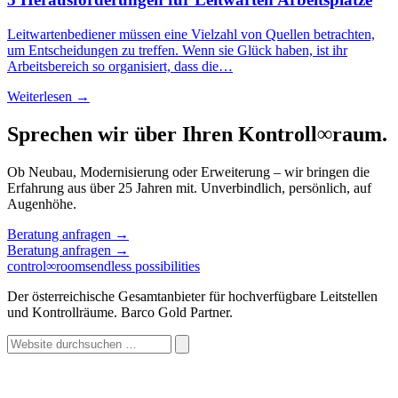
Leitwartenbediener müssen eine Vielzahl von Quellen betrachten,
um Entscheidungen zu treffen. Wenn sie Glück haben, ist ihr
Arbeitsbereich so organisiert, dass die…
Weiterlesen →
Sprechen wir über Ihren Kontroll
∞
raum.
Ob Neubau, Modernisierung oder Erweiterung – wir bringen die
Erfahrung aus über 25 Jahren mit. Unverbindlich, persönlich, auf
Augenhöhe.
Beratung anfragen
→
Beratung anfragen
→
control
∞
rooms
endless possibilities
Der österreichische Gesamtanbieter für hochverfügbare Leitstellen
und Kontrollräume. Barco Gold Partner.
Website
durchsuchen