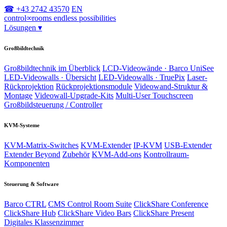
☎ +43 2742 43570
EN
control
∞
rooms
endless possibilities
Lösungen
▾
Großbildtechnik
Großbildtechnik im Überblick
LCD-Videowände · Barco UniSee
LED-Videowalls · Übersicht
LED-Videowalls · TruePix
Laser-
Rückprojektion
Rückprojektionsmodule
Videowand-Struktur &
Montage
Videowall-Upgrade-Kits
Multi-User Touchscreen
Großbildsteuerung / Controller
KVM-Systeme
KVM-Matrix-Switches
KVM-Extender
IP-KVM
USB-Extender
Extender Beyond
Zubehör
KVM-Add-ons
Kontrollraum-
Komponenten
Steuerung & Software
Barco CTRL
CMS Control Room Suite
ClickShare Conference
ClickShare Hub
ClickShare Video Bars
ClickShare Present
Digitales Klassenzimmer