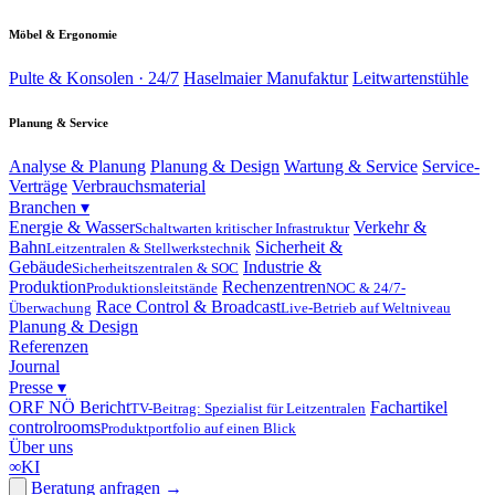
Möbel & Ergonomie
Pulte & Konsolen · 24/7
Haselmaier Manufaktur
Leitwartenstühle
Planung & Service
Analyse & Planung
Planung & Design
Wartung & Service
Service-
Verträge
Verbrauchsmaterial
Branchen
▾
Energie & Wasser
Verkehr &
Schaltwarten kritischer Infrastruktur
Bahn
Sicherheit &
Leitzentralen & Stellwerkstechnik
Gebäude
Industrie &
Sicherheitszentralen & SOC
Produktion
Rechenzentren
Produktionsleitstände
NOC & 24/7-
Race Control & Broadcast
Überwachung
Live-Betrieb auf Weltniveau
Planung & Design
Referenzen
Journal
Presse
▾
ORF NÖ Bericht
Fachartikel
TV-Beitrag: Spezialist für Leitzentralen
controlrooms
Produktportfolio auf einen Blick
Über uns
∞
KI
Beratung anfragen
→