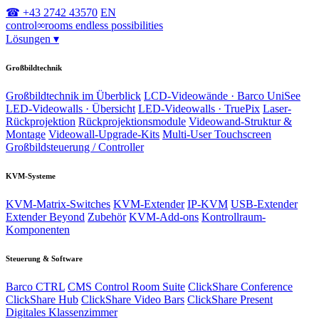
☎ +43 2742 43570
EN
control
∞
rooms
endless possibilities
Lösungen
▾
Großbildtechnik
Großbildtechnik im Überblick
LCD-Videowände · Barco UniSee
LED-Videowalls · Übersicht
LED-Videowalls · TruePix
Laser-
Rückprojektion
Rückprojektionsmodule
Videowand-Struktur &
Montage
Videowall-Upgrade-Kits
Multi-User Touchscreen
Großbildsteuerung / Controller
KVM-Systeme
KVM-Matrix-Switches
KVM-Extender
IP-KVM
USB-Extender
Extender Beyond
Zubehör
KVM-Add-ons
Kontrollraum-
Komponenten
Steuerung & Software
Barco CTRL
CMS Control Room Suite
ClickShare Conference
ClickShare Hub
ClickShare Video Bars
ClickShare Present
Digitales Klassenzimmer