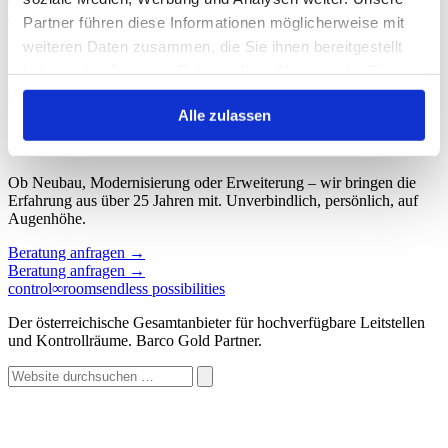
Start
/
Schlagwort: Scalability
Partner führen diese Informationen möglicherweise mit
weiteren Daten zusammen, die Sie ihnen bereitgestellt
Schlagwort: Scalability
haben oder die sie im Rahmen Ihrer Nutzung der Dienste
gesammelt haben.
Keine Beiträge gefunden.
Alle zulassen
Sprechen wir über Ihren Kontroll
∞
raum.
Ob Neubau, Modernisierung oder Erweiterung – wir bringen die
Erfahrung aus über 25 Jahren mit. Unverbindlich, persönlich, auf
Augenhöhe.
Beratung anfragen
→
Beratung anfragen
→
control
∞
rooms
endless possibilities
Der österreichische Gesamtanbieter für hochverfügbare Leitstellen
und Kontrollräume. Barco Gold Partner.
Website
durchsuchen