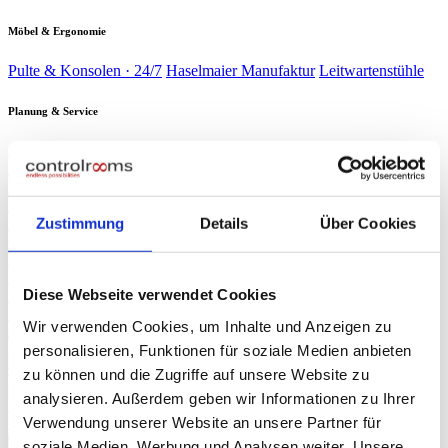
Möbel & Ergonomie
Pulte & Konsolen · 24/7
Haselmaier Manufaktur
Leitwartenstühle
Planung & Service
Analyse & Planung
Planung & Design
Wartung & Service
Service-
Verträge
Verbrauchsmaterial
Branchen
▾
Energie & Wasser
Verkehr &
Schaltwarten kritischer Infrastruktur
Bahn
Sicherheit &
Zustimmung
Details
Über Cookies
Leitzentralen & Stellwerkstechnik
Gebäude
Industrie &
Sicherheitszentralen & SOC
Produktion
Rechenzentren
Produktionsleitstände
NOC & 24/7-
Race Control & Broadcast
Überwachung
Live-Betrieb auf Weltniveau
Diese Webseite verwendet Cookies
Planung & Design
Referenzen
Wir verwenden Cookies, um Inhalte und Anzeigen zu
Journal
personalisieren, Funktionen für soziale Medien anbieten
Presse
▾
ORF NÖ Bericht
Fachartikel
TV-Beitrag: Spezialist für Leitzentralen
zu können und die Zugriffe auf unsere Website zu
controlrooms
Produktportfolio auf einen Blick
analysieren. Außerdem geben wir Informationen zu Ihrer
Über uns
Verwendung unserer Website an unsere Partner für
∞
KI
Beratung anfragen
→
soziale Medien, Werbung und Analysen weiter. Unsere