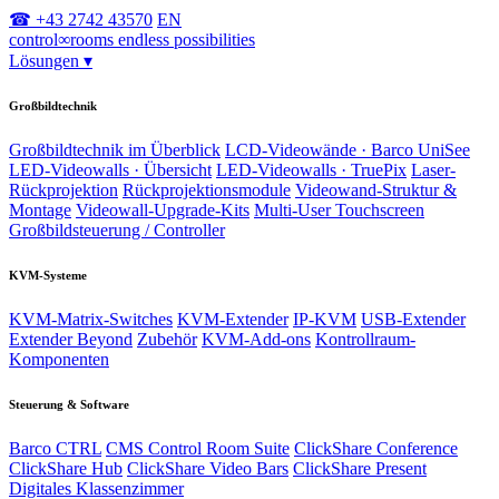
☎ +43 2742 43570
EN
control
∞
rooms
endless possibilities
Lösungen
▾
Großbildtechnik
Großbildtechnik im Überblick
LCD-Videowände · Barco UniSee
LED-Videowalls · Übersicht
LED-Videowalls · TruePix
Laser-
Rückprojektion
Rückprojektionsmodule
Videowand-Struktur &
Montage
Videowall-Upgrade-Kits
Multi-User Touchscreen
Großbildsteuerung / Controller
KVM-Systeme
KVM-Matrix-Switches
KVM-Extender
IP-KVM
USB-Extender
Extender Beyond
Zubehör
KVM-Add-ons
Kontrollraum-
Komponenten
Steuerung & Software
Barco CTRL
CMS Control Room Suite
ClickShare Conference
ClickShare Hub
ClickShare Video Bars
ClickShare Present
Digitales Klassenzimmer