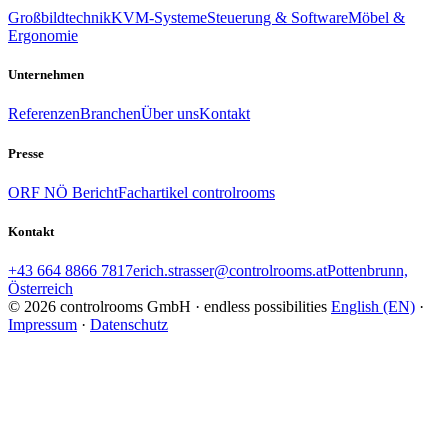
Großbildtechnik
KVM-Systeme
Steuerung & Software
Möbel &
Ergonomie
Unternehmen
Referenzen
Branchen
Über uns
Kontakt
Presse
ORF NÖ Bericht
Fachartikel controlrooms
Kontakt
+43 664 8866 7817
erich.strasser@controlrooms.at
Pottenbrunn,
Österreich
© 2026 controlrooms GmbH · endless possibilities
English (EN)
·
Impressum
·
Datenschutz