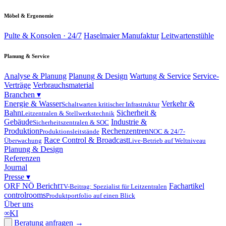
Möbel & Ergonomie
Pulte & Konsolen · 24/7
Haselmaier Manufaktur
Leitwartenstühle
Planung & Service
Analyse & Planung
Planung & Design
Wartung & Service
Service-
Verträge
Verbrauchsmaterial
Branchen
▾
Energie & Wasser
Verkehr &
Schaltwarten kritischer Infrastruktur
Bahn
Sicherheit &
Leitzentralen & Stellwerkstechnik
Gebäude
Industrie &
Sicherheitszentralen & SOC
Produktion
Rechenzentren
Produktionsleitstände
NOC & 24/7-
Race Control & Broadcast
Überwachung
Live-Betrieb auf Weltniveau
Planung & Design
Referenzen
Journal
Presse
▾
ORF NÖ Bericht
Fachartikel
TV-Beitrag: Spezialist für Leitzentralen
controlrooms
Produktportfolio auf einen Blick
Über uns
∞
KI
Beratung anfragen
→