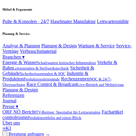
Möbel & Ergonomie
Pulte & Konsolen · 24/7
Haselmaier Manufaktur
Leitwartenstühle
Planung & Service
Analyse & Planung
Planung & Design
Wartung & Service
Service-
Verträge
Verbrauchsmaterial
Branchen
▾
Energie & Wasser
Verkehr &
Schaltwarten kritischer Infrastruktur
Bahn
Sicherheit &
Leitzentralen & Stellwerkstechnik
Gebäude
Industrie &
Sicherheitszentralen & SOC
Produktion
Rechenzentren
Produktionsleitstände
NOC & 24/7-
Race Control & Broadcast
Überwachung
Live-Betrieb auf Weltniveau
Planung & Design
Referenzen
Journal
Presse
▾
ORF NÖ Bericht
Fachartikel
TV-Beitrag: Spezialist für Leitzentralen
controlrooms
Produktportfolio auf einen Blick
Über uns
∞
KI
Beratung anfragen
→