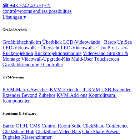
☎ +43 2742 43570
EN
control
∞
rooms
endless possibilities
Lösungen
▾
Großbildtechnik
Großbildtechnik im Überblick
LCD-Videowände · Barco UniSee
LED-Videowalls · Übersicht
LED-Videowalls · TruePix
Laser-
Rückprojektion
Rückprojektionsmodule
Videowand-Struktur &
Montage
Videowall-Upgrade-Kits
Multi-User Touchscreen
Großbildsteuerung / Controller
KVM-Systeme
KVM-Matrix-Switches
KVM-Extender
IP-KVM
USB-Extender
Extender Beyond
Zubehör
KVM-Add-ons
Kontrollraum-
Komponenten
Steuerung & Software
Barco CTRL
CMS Control Room Suite
ClickShare Conference
ClickShare Hub
ClickShare Video Bars
ClickShare Present
Digitales Klassenzimmer