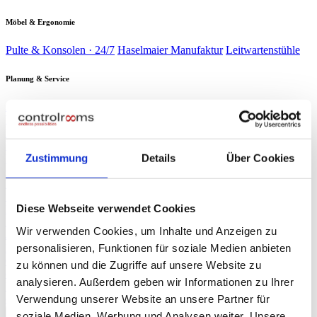
Möbel & Ergonomie
Pulte & Konsolen · 24/7
Haselmaier Manufaktur
Leitwartenstühle
Planung & Service
Analyse & Planung
Planung & Design
Wartung & Service
Service-
Verträge
Verbrauchsmaterial
Branchen
▾
Energie & Wasser
Verkehr &
Schaltwarten kritischer Infrastruktur
Bahn
Sicherheit &
Zustimmung
Details
Über Cookies
Leitzentralen & Stellwerkstechnik
Gebäude
Industrie &
Sicherheitszentralen & SOC
Produktion
Rechenzentren
Produktionsleitstände
NOC & 24/7-
Race Control & Broadcast
Überwachung
Live-Betrieb auf Weltniveau
Diese Webseite verwendet Cookies
Planung & Design
Referenzen
Wir verwenden Cookies, um Inhalte und Anzeigen zu
Journal
personalisieren, Funktionen für soziale Medien anbieten
Presse
▾
ORF NÖ Bericht
Fachartikel
TV-Beitrag: Spezialist für Leitzentralen
zu können und die Zugriffe auf unsere Website zu
controlrooms
Produktportfolio auf einen Blick
analysieren. Außerdem geben wir Informationen zu Ihrer
Über uns
Verwendung unserer Website an unsere Partner für
∞
KI
Beratung anfragen
→
soziale Medien, Werbung und Analysen weiter. Unsere