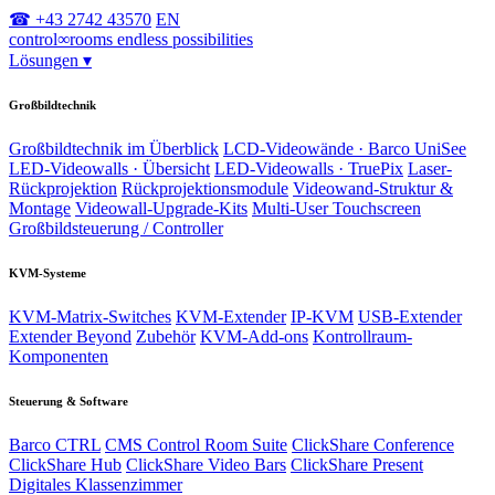
☎ +43 2742 43570
EN
control
∞
rooms
endless possibilities
Lösungen
▾
Großbildtechnik
Großbildtechnik im Überblick
LCD-Videowände · Barco UniSee
LED-Videowalls · Übersicht
LED-Videowalls · TruePix
Laser-
Rückprojektion
Rückprojektionsmodule
Videowand-Struktur &
Montage
Videowall-Upgrade-Kits
Multi-User Touchscreen
Großbildsteuerung / Controller
KVM-Systeme
KVM-Matrix-Switches
KVM-Extender
IP-KVM
USB-Extender
Extender Beyond
Zubehör
KVM-Add-ons
Kontrollraum-
Komponenten
Steuerung & Software
Barco CTRL
CMS Control Room Suite
ClickShare Conference
ClickShare Hub
ClickShare Video Bars
ClickShare Present
Digitales Klassenzimmer