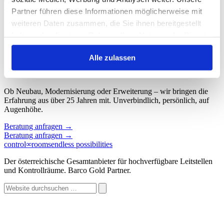
Start
/
Schlagwort: Network Operations Center
Partner führen diese Informationen möglicherweise mit
weiteren Daten zusammen, die Sie ihnen bereitgestellt
Schlagwort: Network Operations Center
haben oder die sie im Rahmen Ihrer Nutzung der Dienste
gesammelt haben.
Keine Beiträge gefunden.
Alle zulassen
Sprechen wir über Ihren Kontroll
∞
raum.
Ob Neubau, Modernisierung oder Erweiterung – wir bringen die
Erfahrung aus über 25 Jahren mit. Unverbindlich, persönlich, auf
Augenhöhe.
Beratung anfragen
→
Beratung anfragen
→
control
∞
rooms
endless possibilities
Der österreichische Gesamtanbieter für hochverfügbare Leitstellen
und Kontrollräume. Barco Gold Partner.
Website
durchsuchen