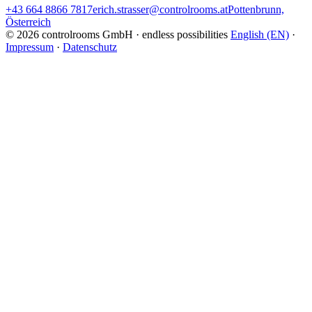
+43 664 8866 7817
erich.strasser@controlrooms.at
Pottenbrunn,
Österreich
© 2026 controlrooms GmbH · endless possibilities
English (EN)
·
Impressum
·
Datenschutz