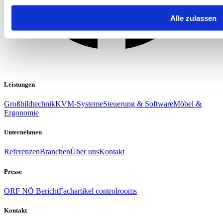
Alle zulassen
Leistungen
Großbildtechnik
KVM-Systeme
Steuerung & Software
Möbel &
Ergonomie
Unternehmen
Referenzen
Branchen
Über uns
Kontakt
Presse
ORF NÖ Bericht
Fachartikel controlrooms
Kontakt