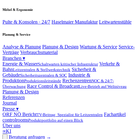
Möbel & Ergonomie
Pulte & Konsolen · 24/7
Haselmaier Manufaktur
Leitwartenstühle
Planung & Service
Analyse & Planung
Planung & Design
Wartung & Service
Service-
Verträge
Verbrauchsmaterial
Branchen
▾
Energie & Wasser
Verkehr &
Schaltwarten kritischer Infrastruktur
Bahn
Sicherheit &
Leitzentralen & Stellwerkstechnik
Gebäude
Industrie &
Sicherheitszentralen & SOC
Produktion
Rechenzentren
Produktionsleitstände
NOC & 24/7-
Race Control & Broadcast
Überwachung
Live-Betrieb auf Weltniveau
Planung & Design
Referenzen
Journal
Presse
▾
ORF NÖ Bericht
Fachartikel
TV-Beitrag: Spezialist für Leitzentralen
controlrooms
Produktportfolio auf einen Blick
Über uns
∞
KI
Beratung anfragen
→