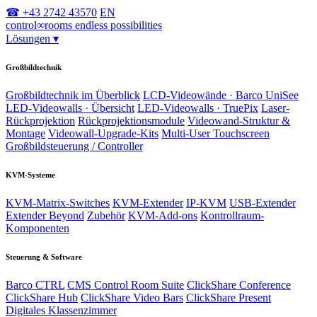
☎ +43 2742 43570
EN
control
∞
rooms
endless possibilities
Lösungen
▾
Großbildtechnik
Großbildtechnik im Überblick
LCD-Videowände · Barco UniSee
LED-Videowalls · Übersicht
LED-Videowalls · TruePix
Laser-
Rückprojektion
Rückprojektionsmodule
Videowand-Struktur &
Montage
Videowall-Upgrade-Kits
Multi-User Touchscreen
Großbildsteuerung / Controller
KVM-Systeme
KVM-Matrix-Switches
KVM-Extender
IP-KVM
USB-Extender
Extender Beyond
Zubehör
KVM-Add-ons
Kontrollraum-
Komponenten
Steuerung & Software
Barco CTRL
CMS Control Room Suite
ClickShare Conference
ClickShare Hub
ClickShare Video Bars
ClickShare Present
Digitales Klassenzimmer