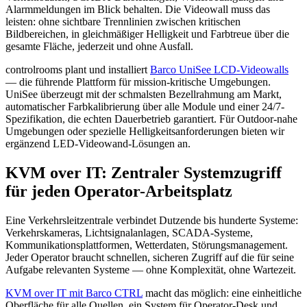
Alarmmeldungen im Blick behalten. Die Videowall muss das
leisten: ohne sichtbare Trennlinien zwischen kritischen
Bildbereichen, in gleichmäßiger Helligkeit und Farbtreue über die
gesamte Fläche, jederzeit und ohne Ausfall.
controlrooms plant und installiert
Barco UniSee LCD-Videowalls
— die führende Plattform für mission-kritische Umgebungen.
UniSee überzeugt mit der schmalsten Bezellrahmung am Markt,
automatischer Farbkalibrierung über alle Module und einer 24/7-
Spezifikation, die echten Dauerbetrieb garantiert. Für Outdoor-nahe
Umgebungen oder spezielle Helligkeitsanforderungen bieten wir
ergänzend LED-Videowand-Lösungen an.
KVM over IT: Zentraler Systemzugriff
für jeden Operator-Arbeitsplatz
Eine Verkehrsleitzentrale verbindet Dutzende bis hunderte Systeme:
Verkehrskameras, Lichtsignalanlagen, SCADA-Systeme,
Kommunikationsplattformen, Wetterdaten, Störungsmanagement.
Jeder Operator braucht schnellen, sicheren Zugriff auf die für seine
Aufgabe relevanten Systeme — ohne Komplexität, ohne Wartezeit.
KVM over IT mit Barco CTRL
macht das möglich: eine einheitliche
Oberfläche für alle Quellen, ein System für Operator-Desk und