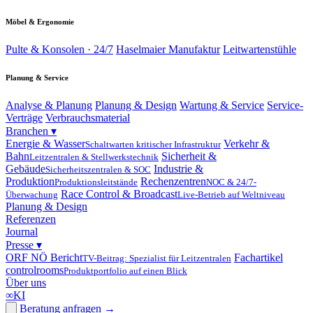
Möbel & Ergonomie
Pulte & Konsolen · 24/7
Haselmaier Manufaktur
Leitwartenstühle
Planung & Service
Analyse & Planung
Planung & Design
Wartung & Service
Service-
Verträge
Verbrauchsmaterial
Branchen
▾
Energie & Wasser
Verkehr &
Schaltwarten kritischer Infrastruktur
Bahn
Sicherheit &
Leitzentralen & Stellwerkstechnik
Gebäude
Industrie &
Sicherheitszentralen & SOC
Produktion
Rechenzentren
Produktionsleitstände
NOC & 24/7-
Race Control & Broadcast
Überwachung
Live-Betrieb auf Weltniveau
Planung & Design
Referenzen
Journal
Presse
▾
ORF NÖ Bericht
Fachartikel
TV-Beitrag: Spezialist für Leitzentralen
controlrooms
Produktportfolio auf einen Blick
Über uns
∞
KI
Beratung anfragen
→