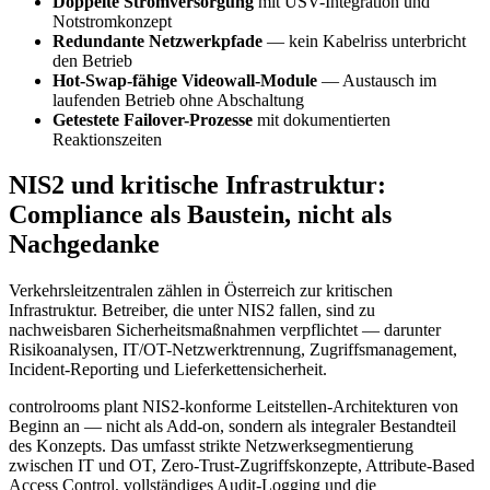
Doppelte Stromversorgung
mit USV-Integration und
Notstromkonzept
Redundante Netzwerkpfade
— kein Kabelriss unterbricht
den Betrieb
Hot-Swap-fähige Videowall-Module
— Austausch im
laufenden Betrieb ohne Abschaltung
Getestete Failover-Prozesse
mit dokumentierten
Reaktionszeiten
NIS2 und kritische Infrastruktur:
Compliance als Baustein, nicht als
Nachgedanke
Verkehrsleitzentralen zählen in Österreich zur kritischen
Infrastruktur. Betreiber, die unter NIS2 fallen, sind zu
nachweisbaren Sicherheitsmaßnahmen verpflichtet — darunter
Risikoanalysen, IT/OT-Netzwerktrennung, Zugriffsmanagement,
Incident-Reporting und Lieferkettensicherheit.
controlrooms plant NIS2-konforme Leitstellen-Architekturen von
Beginn an — nicht als Add-on, sondern als integraler Bestandteil
des Konzepts. Das umfasst strikte Netzwerksegmentierung
zwischen IT und OT, Zero-Trust-Zugriffskonzepte, Attribute-Based
Access Control, vollständiges Audit-Logging und die