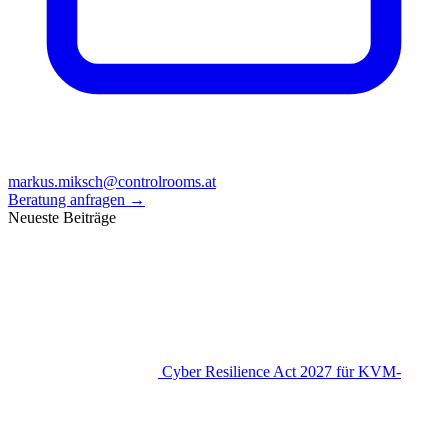
markus.miksch@controlrooms.at
Beratung anfragen
→
Neueste Beiträge
Cyber Resilience Act 2027 für KVM-