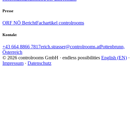
Presse
ORF NÖ Bericht
Fachartikel controlrooms
Kontakt
+43 664 8866 7817
erich.strasser@controlrooms.at
Pottenbrunn,
Österreich
© 2026 controlrooms GmbH · endless possibilities
English (EN)
·
Impressum
·
Datenschutz