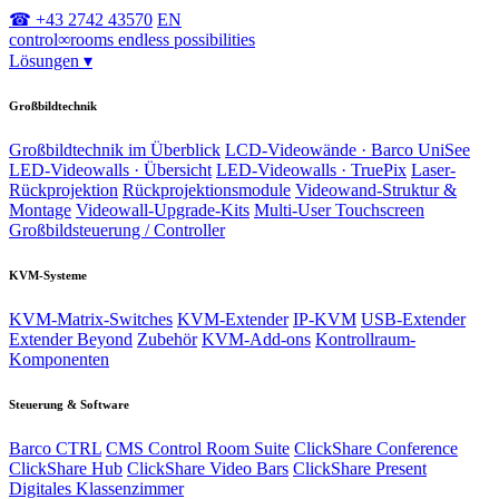
☎ +43 2742 43570
EN
control
∞
rooms
endless possibilities
Lösungen
▾
Großbildtechnik
Großbildtechnik im Überblick
LCD-Videowände · Barco UniSee
LED-Videowalls · Übersicht
LED-Videowalls · TruePix
Laser-
Rückprojektion
Rückprojektionsmodule
Videowand-Struktur &
Montage
Videowall-Upgrade-Kits
Multi-User Touchscreen
Großbildsteuerung / Controller
KVM-Systeme
KVM-Matrix-Switches
KVM-Extender
IP-KVM
USB-Extender
Extender Beyond
Zubehör
KVM-Add-ons
Kontrollraum-
Komponenten
Steuerung & Software
Barco CTRL
CMS Control Room Suite
ClickShare Conference
ClickShare Hub
ClickShare Video Bars
ClickShare Present
Digitales Klassenzimmer