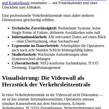
und Kontrollraum
zusammen — mit Fristenkalender und einer
Checkliste zum Abhaken.
Eine professionelle Verkehrsleitzentrale muss daher mehrere
Dimensionen gleichzeitig erfüllen:
Technische Zuverlässigkeit:
Redundante Systeme, keine
Single Points of Failure, definierte Ausfallzeiten nahe null
Informationsklarheit:
Alle relevanten Daten auf einen Blick
— ohne Überfrachtung, ohne Suchaufwand
Ergonomie im Dauerbetrieb:
Arbeitsplätze die Operatoren
auch nach acht Stunden Schicht leistungsfähig halten
Skalierbarkeit:
Wachsende Anforderungen ohne
Systemwechsel abfangen
Cybersicherheit:
NIS2-konforme Architekturen, IT/OT-
Trennung, Zugriffsmanagement
Visualisierung: Die Videowall als
Herzstück der Verkehrsleitzentrale
In einer Verkehrsleitzentrale ist die Videowall nicht Dekoration —
sie ist das zentrale Informationsmedium. Operatoren müssen
simultan Kamerafeeds aus dem Streckennetz, Echtzeit-
Verkehrsdaten, SCADA-Darstellungen, Wetterbedingungen und