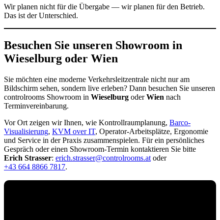
Wir planen nicht für die Übergabe — wir planen für den Betrieb.
Das ist der Unterschied.
Besuchen Sie unseren Showroom in
Wieselburg oder Wien
Sie möchten eine moderne Verkehrsleitzentrale nicht nur am
Bildschirm sehen, sondern live erleben? Dann besuchen Sie unseren
controlrooms Showroom in
Wieselburg
oder
Wien
nach
Terminvereinbarung.
Vor Ort zeigen wir Ihnen, wie Kontrollraumplanung,
Barco-
Visualisierung
,
KVM over IT
, Operator-Arbeitsplätze, Ergonomie
und Service in der Praxis zusammenspielen. Für ein persönliches
Gespräch oder einen Showroom-Termin kontaktieren Sie bitte
Erich Strasser
:
erich.strasser@controlrooms.at
oder
+43 664 8866 7817
.